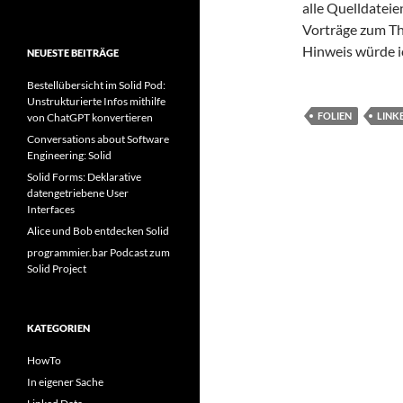
alle Quelldateien
Vorträge zum Th
Hinweis würde i
NEUESTE BEITRÄGE
Bestellübersicht im Solid Pod:
Unstrukturierte Infos mithilfe
FOLIEN
LINK
von ChatGPT konvertieren
Conversations about Software
Engineering: Solid
Solid Forms: Deklarative
datengetriebene User
Interfaces
Alice und Bob entdecken Solid
programmier.bar Podcast zum
Solid Project
KATEGORIEN
HowTo
In eigener Sache