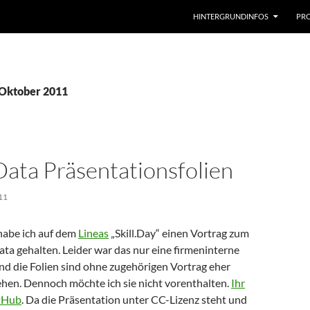
HINTERGRUNDINFOS
PRO
 Oktober 2011
Data Präsentationsfolien
11
 habe ich auf dem
Lineas
„Skill.Day“ einen Vortrag zum
ta gehalten. Leider war das nur eine firmeninterne
nd die Folien sind ohne zugehörigen Vortrag eher
ehen. Dennoch möchte ich sie nicht vorenthalten.
Ihr
itHub
. Da die Präsentation unter CC-Lizenz steht und