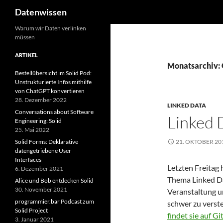
Suchen
Datenwissen
Zum
Warum wir Daten verlinken
müssen
Inhalt
springen
ARTIKEL
Monatsarchiv:
Bestellübersicht im Solid Pod:
Unstrukturierte Infos mithilfe
von ChatGPT konvertieren
28. Dezember 2022
LINKED DATA
Conversations about Software
Linked 
Engineering: Solid
25. Mai 2022
Solid Forms: Deklarative
21. OKTOBER 20
datengetriebene User
Interfaces
Letzten Freitag
6. Dezember 2021
Thema Linked Da
Alice und Bob entdecken Solid
30. November 2021
Veranstaltung u
programmier.bar Podcast zum
schwer zu verst
Solid Project
findet sie auf G
3. Januar 2021