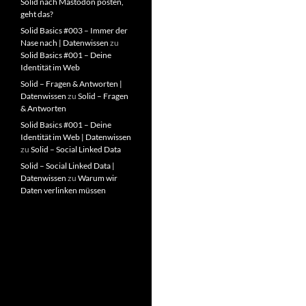
Solid nach Mastodon posten,
geht das?
Solid Basics #003 – Immer der
Nase nach | Datenwissen
zu
Solid Basics #001 – Deine
Identität im Web
Solid – Fragen & Antworten |
Datenwissen
zu
Solid – Fragen
& Antworten
Solid Basics #001 – Deine
Identität im Web | Datenwissen
zu
Solid – Social Linked Data
Solid – Social Linked Data |
Datenwissen
zu
Warum wir
Daten verlinken müssen