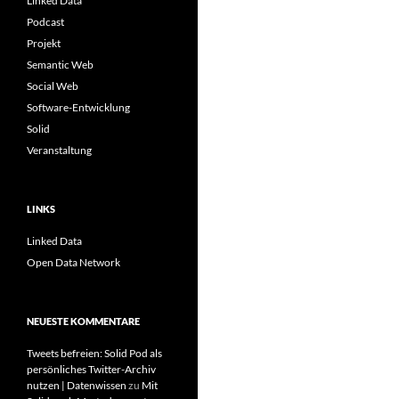
Linked Data
Podcast
Projekt
Semantic Web
Social Web
Software-Entwicklung
Solid
Veranstaltung
LINKS
Linked Data
Open Data Network
NEUESTE KOMMENTARE
Tweets befreien: Solid Pod als
persönliches Twitter-Archiv
nutzen | Datenwissen
zu
Mit