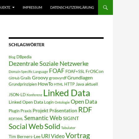
JEKTE
IMPRESSUM
DATENSCHUTZERKLÄRUNG
SCHLAGWÖRTER
DBpedia
Blog
Dezentrale Soziale Netzwerke
FOAF
FrOSCon
FOAF+SSL
Domain Specific Language
Groovy
Grundlagen
Grails
groovyrdf
GitHub
HowTo
Java aktuell
Grundprinzipien
HTTP
HTML
Linked Data
JSON-LD
Konferenz
Open Data
Linked Open Data
Login
Ontologie
RDF
Projekt
Präsentation
Plugin
Praxis
Semantic Web
SIGINT
RDF/XML
Solid
Social Web
Tabulator
Vortrag
URI
Video
Tim Berners-Lee