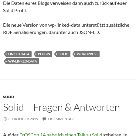
Die Daten eures Blogs verweisen dann auch zurück auf euer
Solid Profil.
Die neue Version von wp-linked-data unterstützt zusätzliche
RDF Serialisierungen, darunter auch JSON-LD.
LINKED DATA
PLUGIN
SOLID
WORDPRESS
WP-LINKED-DATA
SOLID
Solid – Fragen & Antworten
3. OKTOBER 2019
1 KOMMENTAR
Auf der
FrOSCon 14 habe ich einen Talk zu Solid
gehalten. In