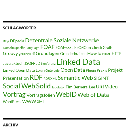
SCHLAGWÖRTER
Dezentrale Soziale Netzwerke
DBpedia
Blog
FOAF
FrOSCon
FOAF+SSL
Grails
Domain Specific Language
GitHub
Groovy
Grundlagen
HowTo
groovyrdf
Grundprinzipien
HTTP
HTML
Linked Data
Java aktuell
JSON-LD
Konferenz
Open Data
Projekt
Linked Open Data
Login
Plugin
Praxis
Ontologie
RDF
Semantic Web
Präsentation
SIGINT
RDF/XML
Solid
Social Web
URI
Video
Tim Berners-Lee
Tabulator
WebID
Vortrag
Web of Data
Vortragsfolien
WWW
WordPress
XML
ARCHIV