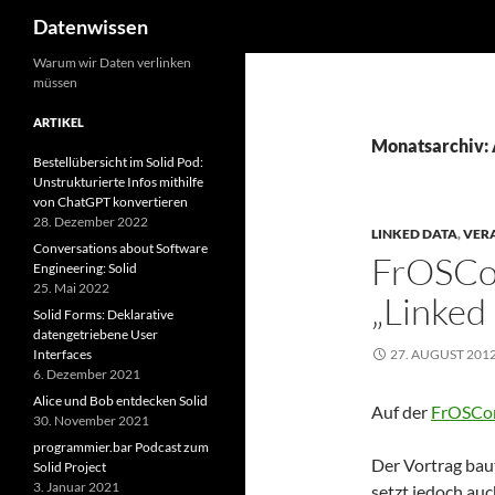
Suchen
Datenwissen
Zum
Warum wir Daten verlinken
müssen
Inhalt
springen
ARTIKEL
Monatsarchiv: 
Bestellübersicht im Solid Pod:
Unstrukturierte Infos mithilfe
von ChatGPT konvertieren
28. Dezember 2022
LINKED DATA
,
VER
Conversations about Software
FrOSCon
Engineering: Solid
25. Mai 2022
„Linked
Solid Forms: Deklarative
datengetriebene User
Interfaces
27. AUGUST 201
6. Dezember 2021
Alice und Bob entdecken Solid
Auf der
FrOSCo
30. November 2021
programmier.bar Podcast zum
Der Vortrag bau
Solid Project
3. Januar 2021
setzt jedoch auc