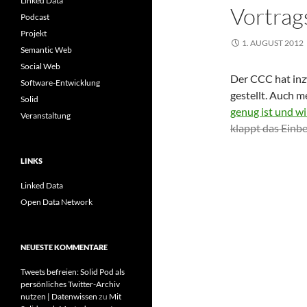
Linked Data
Vortrag
Podcast
Projekt
1. AUGUST 2012
Semantic Web
Social Web
Der CCC hat inz
Software-Entwicklung
gestellt. Auch m
Solid
genug ist und wi
Veranstaltung
klappt das Einbe
LINKS
Linked Data
Open Data Network
NEUESTE KOMMENTARE
Tweets befreien: Solid Pod als
persönliches Twitter-Archiv
nutzen | Datenwissen
zu
Mit