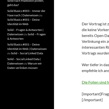
Solid nach Mastodon posten,
geht das?
Solid Basics #003 – Immer der
Nase nach | Datenwissen
zu
Solid Basics #001 – Deine
Der Vortrag ist 
Identität im Web
die keine Vorke
Solid – Fragen & Antworten |
Datenwissen
zu
Solid – Fragen
bereits Open Da
& Antworten
Verlinkung ein z
Solid Basics #001 – Deine
interessanten 
Identität im Web | Datenwissen
Vortrags wurden
zu
Solid – Social Linked Data
Solid – Social Linked Data |
Datenwissen
zu
Warum wir
Wer tiefer in d
Daten verlinken müssen
empfehle ich an
Die Folien sind h
[important]Frag
[/important]