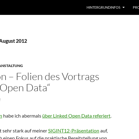
HINTERGRUNDINFOS
PRO
August 2012
ANSTALTUNG
 – Folien des Vortrags
 Open Data“
2
n
habe ich abermals
über Linked Open Data referiert
.
t sehr stark auf meiner
SIGINT12-Präsentation
auf,
h einen Fokus auf die praktische Bereitstellung von