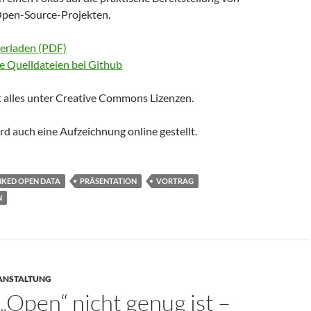
Open-Source-Projekten.
terladen (PDF)
le Quelldateien bei Github
 alles unter Creative Commons Lizenzen.
rd auch eine Aufzeichnung online gestellt.
NKED OPEN DATA
PRÄSENTATION
VORTRAG
N
ANSTALTUNG
Open“ nicht genug ist –