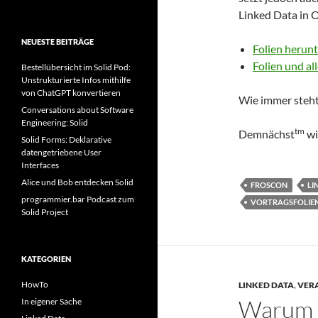
Linked Data in 
NEUESTE BEITRÄGE
Folien herun
Folien und al
Bestellübersicht im Solid Pod:
Unstrukturierte Infos mithilfe
von ChatGPT konvertieren
Wie immer steht
Conversations about Software
Engineering: Solid
tm
Demnächst
wi
Solid Forms: Deklarative
datengetriebene User
Interfaces
Alice und Bob entdecken Solid
FROSCON
LI
programmier.bar Podcast zum
VORTRAGSFOLIE
Solid Project
KATEGORIEN
HowTo
LINKED DATA
,
VER
Warum „
In eigener Sache