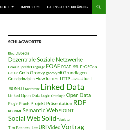
JEKTE
IMPRESSUM
DATENSCHUTZERKLÄRUNG
SCHLAGWÖRTER
DBpedia
Blog
Dezentrale Soziale Netzwerke
FOAF
FrOSCon
FOAF+SSL
Domain Specific Language
Groovy
Grundlagen
Grails
groovyrdf
GitHub
HowTo
Java aktuell
Grundprinzipien
HTTP
HTML
Linked Data
JSON-LD
Konferenz
Open Data
Linked Open Data
Login
Ontologie
RDF
Projekt
Präsentation
Plugin
Praxis
Semantic Web
SIGINT
RDF/XML
Solid
Social Web
Tabulator
Vortrag
URI
Video
Tim Berners-Lee