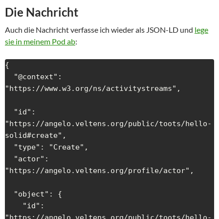
Die Nachricht
Auch die Nachricht verfasse ich wieder als JSON-LD und
lege
sie in meinem Pod ab
:
{

  "@context": 
"https://www.w3.org/ns/activitystreams",

  "id": 
"https://angelo.veltens.org/public/toots/hello-
solid#create",

  "type": "Create",

  "actor": 
"https://angelo.veltens.org/profile/actor",

  "object": {

    "id": 
"https://angelo.veltens.org/public/toots/hello-