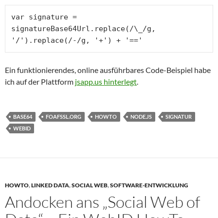
var signature = 
signatureBase64Url.replace(/\_/g, 
'/').replace(/-/g, '+') + '=='
Ein funktionierendes, online ausführbares Code-Beispiel habe
ich auf der Plattform
jsapp.us hinterlegt
.
BASE64
FOAFSSL.ORG
HOWTO
NODE.JS
SIGNATUR
WEBID
HOWTO
,
LINKED DATA
,
SOCIAL WEB
,
SOFTWARE-ENTWICKLUNG
Andocken ans „Social Web of