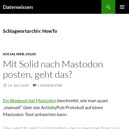
Zum
Suchen
Datenwissen
Inhalt
PRIMÄR
springen
MENÜ
Schlagwortarchiv: HowTo
SOCIAL WEB
,
SOLID
Mit Solid nach Mastodon
posten, geht das?
14. JULI 2020
1 KOMMENTAR
Ein Blogpost bei Mastodon
beschreibt, wie man quasi
„manuell“ über das ActivityPub Protokoll auf einen
Mastodon-Toot antworten kann.
We want to send a Mastodon user a message from our