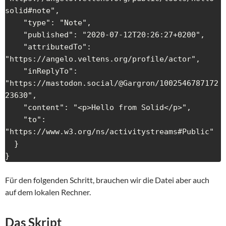
solid#note",

    "type": "Note",

    "published": "2020-07-12T20:26:27+0200",

    "attributedTo": 
"https://angelo.veltens.org/profile/actor",

    "inReplyTo": 
"https://mastodon.social/@Gargron/1002546787172
23630",

    "content": "<p>Hello from Solid</p>",

    "to": 
"https://www.w3.org/ns/activitystreams#Public"

  }

}
Für den folgenden Schritt, brauchen wir die Datei aber auch
auf dem lokalen Rechner.
Das Skript