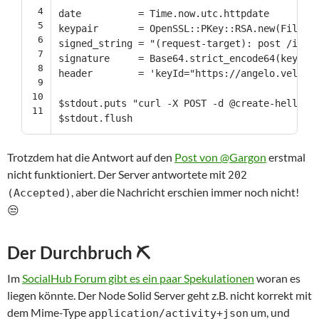
4
date
=
Time
.
now
.
utc
.
httpdate
5
keypair
=
OpenSSL
::
PKey
::
RSA
.
new
(
File
.
r
6
signed_string
=
"(request-target): post /inbo
7
signature
=
Base64
.
strict_encode64
(
keypai
8
header
=
'keyId="https://angelo.velten
9
10
$stdout
.
puts
"curl -X POST -d @create-hello-s
11
$stdout
.
flush
Trotzdem hat die Antwort auf den
Post von @Gargon
erstmal
nicht funktioniert. Der Server antwortete mit
202
, aber die Nachricht erschien immer noch nicht!
(Accepted)
😒
Der Durchbruch ⛏
Im
SocialHub Forum gibt es ein paar Spekulationen
woran es
liegen könnte. Der Node Solid Server geht z.B. nicht korrekt mit
dem Mime-Type
um, und
application/activity+json