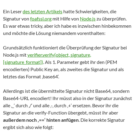
Ein Leser
des letzten Artikels
hatte Schwierigkeiten, die
Signatur von
foafssl.org
mit Hilfe von
Node.js
zu überprüfen.
Es war etwas tricky, aber ich habe es inzwischen hinbekommen
und möchte die Lösung niemandem vorenthalten:
Grundsätzlich funktioniert die Überprüfung der Signatur bei
Node.js mit
verifier.verify(object, signature,
[signature_format])
. Als 1. Parameter gebt ihr den (PEM
encodierten) Public Key an, als zweites die Signatur und als
letztes das Format ‚base64‘.
Allerdings ist die übermittelte Signatur nicht Base64, sondern
Base64-URL encodiert! Ihr müsst also in der Signatur zunächst
alle ‚_‘ durch ‚/‘ und alle ‚-‚ durch ‚+‘ ersetzen. Bevor ihr die
Signatur an die verify-Function übergebt, müsst ihr aber
außerdem noch ‚==‘ hinten anfügen
. Die korrekte Signatur
ergibt sich also wie folgt: