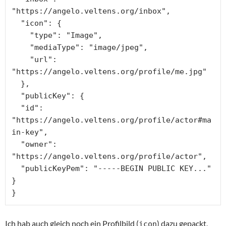
"https://angelo.veltens.org/inbox",

  "icon": {

    "type": "Image",

    "mediaType": "image/jpeg",

    "url": 
"https://angelo.veltens.org/profile/me.jpg"

  },

  "publicKey": {

  "id": 
"https://angelo.veltens.org/profile/actor#ma
in-key",

  "owner": 
"https://angelo.veltens.org/profile/actor",

  "publicKeyPem": "-----BEGIN PUBLIC KEY..."

}

}
Ich hab auch gleich noch ein Profilbild (
) dazu gepackt,
icon