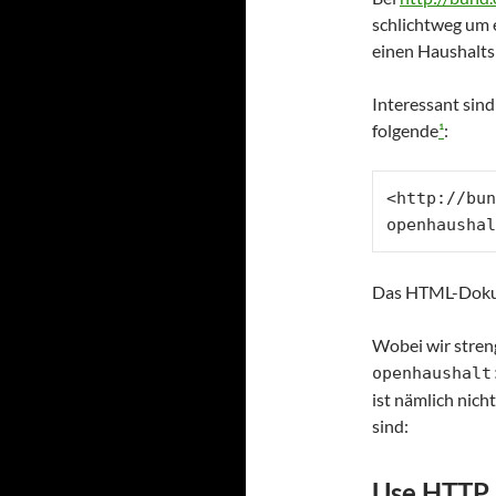
schlichtweg um
einen Haushalts
Interessant sin
folgende
¹
:
<http://bun
openhaushal
Das HTML-Dokume
Wobei wir stren
openhaushalt
ist nämlich nich
sind:
Use HTTP 