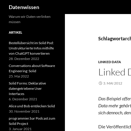
Suchen
Datenwissen
Zum
Warum wir Daten verlinken
müssen
Inhalt
springen
ARTIKEL
Schlagwortarc
Bestellübersicht im Solid Pod:
Unstrukturierte Infos mithilfe
von ChatGPT konvertieren
28. Dezember 2022
LINKED DATA
Conversations about Software
Linked 
Engineering: Solid
25. Mai 2022
Solid Forms: Deklarative
3. MAI 2012
datengetriebene User
Interfaces
Das Beispiel offe
6. Dezember 2021
Data mehr gehört
Alice und Bob entdecken Solid
30. November 2021
sich dennoch, den
programmier.bar Podcast zum
Solid Project
Die Veröffentli
3. Januar 2021