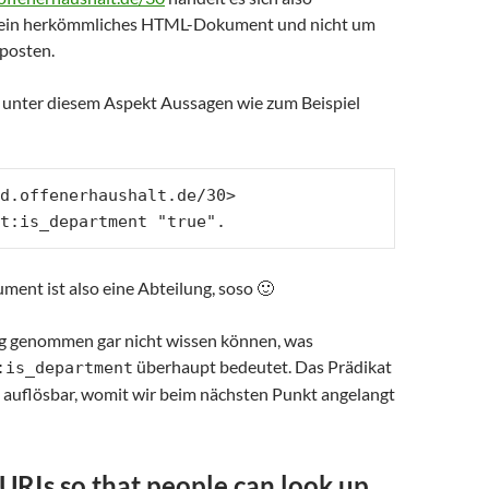
 ein herkömmliches HTML-Dokument und nicht um
posten.
d unter diesem Aspekt Aussagen wie zum Beispiel
d.offenerhaushalt.de/30> 
t:is_department "true".
nt ist also eine Abteilung, soso 🙂
g genommen gar nicht wissen können, was
überhaupt bedeutet. Das Prädikat
:is_department
t auflösbar, womit wir beim nächsten Punkt angelangt
URIs so that people can look up