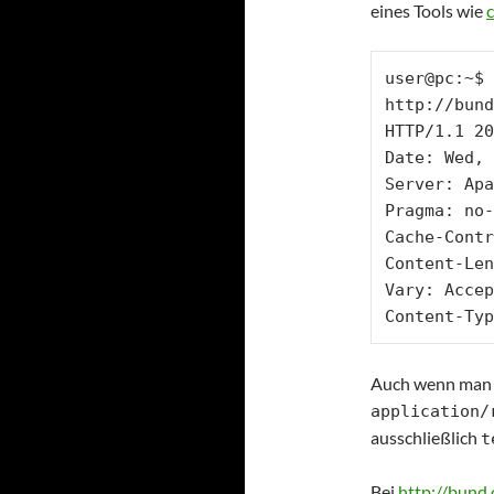
eines Tools wie
c
user@pc:~$ 
http://bund
HTTP/1.1 20
Date: Wed, 
Server: Apa
Pragma: no-
Cache-Contr
Content-Len
Vary: Accep
Content-Typ
Auch wenn man d
application/
ausschließlich
t
Bei
http://bund.