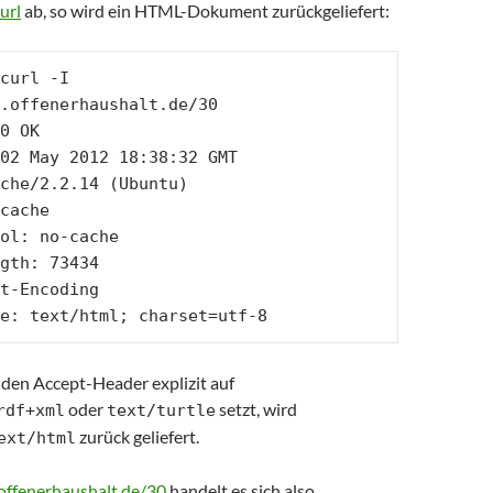
url
ab, so wird ein HTML-Dokument zurückgeliefert:
curl -I 
.offenerhaushalt.de/30

0 OK

02 May 2012 18:38:32 GMT

che/2.2.14 (Ubuntu)

cache

ol: no-cache

gth: 73434

t-Encoding

e: text/html; charset=utf-8
en Accept-Header explizit auf
oder
setzt, wird
rdf+xml
text/turtle
zurück geliefert.
ext/html
offenerhaushalt.de/30
handelt es sich also