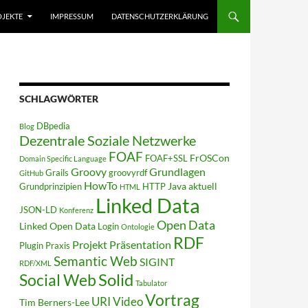
JEKTE
IMPRESSUM
DATENSCHUTZERKLÄRUNG
SCHLAGWÖRTER
DBpedia
Blog
Dezentrale Soziale Netzwerke
FOAF
FrOSCon
FOAF+SSL
Domain Specific Language
Groovy
Grundlagen
Grails
groovyrdf
GitHub
HowTo
Java aktuell
Grundprinzipien
HTTP
HTML
Linked Data
JSON-LD
Konferenz
Open Data
Linked Open Data
Login
Ontologie
RDF
Projekt
Präsentation
Plugin
Praxis
Semantic Web
SIGINT
RDF/XML
Solid
Social Web
Tabulator
Vortrag
URI
Video
Tim Berners-Lee