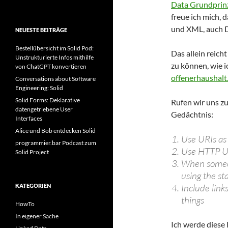
Data Grundprin
freue ich mich,
und XML, auch D
NEUESTE BEITRÄGE
Bestellübersicht im Solid Pod:
Das allein reich
Unstrukturierte Infos mithilfe
zu können, wie 
von ChatGPT konvertieren
offenerhaushalt
Conversations about Software
Engineering: Solid
Solid Forms: Deklarative
Rufen wir uns z
datengetriebene User
Gedächtnis:
Interfaces
Alice und Bob entdecken Solid
Use URIs as
programmier.bar Podcast zum
Use HTTP UR
Solid Project
When someon
using the s
Include link
KATEGORIEN
things
HowTo
In eigener Sache
Ich werde diese