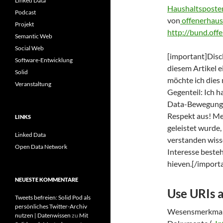
Linked Data
Haushaltsposten
Podcast
von
offenerhaus
Projekt
http://bund.off
Semantic Web
Social Web
[important]Disc
Software-Entwicklung
diesem Artikel e
Solid
möchte ich dies 
Veranstaltung
Gegenteil: Ich h
Data-Bewegung u
Respekt aus! Mei
LINKS
geleistet wurde,
Linked Data
verstanden wisse
Open Data Network
Interesse besteh
hieven.[/import
NEUESTE KOMMENTARE
Use URIs a
Tweets befreien: Solid Pod als
persönliches Twitter-Archiv
Wesensmerkmal d
nutzen | Datenwissen
zu
Mit