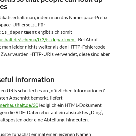
es
dikats erhält man, indem man das Namespace-Prefix
pace-URI ersetzt. Für
ergibt sich somit
:is_department
aushalt.de/schema/0.3/is_department
. Bei Abruf
t man leider nichts weiter als den HTTP-Fehlercode
 Zwar wurden HTTP-URIs verwendet, diese sind aber
seful information
en URIs scheitert es an „nützlichen Informationen“.
ten Abschnitt bemerkt, liefert
enerhaushalt.de/30
lediglich ein HTML-Dokument
gen die RDF-Daten eher auf ein abstraktes „Ding“,
altsposten oder eine Abteilung, hindeuten.
üsste zunächst einmal einen eigenen Namen