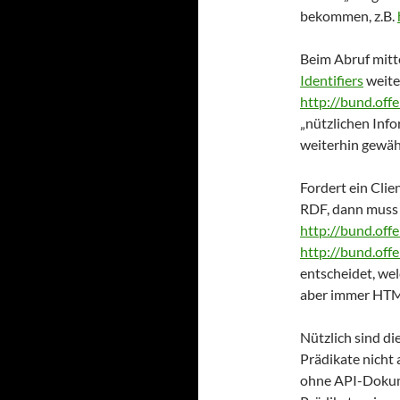
bekommen, z.B.
Beim Abruf mitt
Identifiers
weite
http://bund.off
„nützlichen Inf
weiterhin gewäh
Fordert ein Cli
RDF, dann muss 
http://bund.off
http://bund.off
entscheidet, wel
aber immer HTML
Nützlich sind di
Prädikate nicht 
ohne API-Dokume