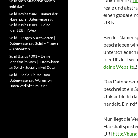
Dokumente („
In
Solid nach Mastodon posten,
geht das?
reale und abstra
Solid Basics #003 – Immer der
einen global ei
Nase nach | Datenwissen
zu
URIs.
Solid Basics #001 – Deine
Identität im Web
Bei der Namensg
Solid – Fragen & Antworten |
Datenwissen
zu
Solid – Fragen
beschrieben wir
& Antworten
unterschiedlich
Solid Basics #001 – Deine
identifiziert w
Identität im Web | Datenwissen
deine Website
„!
zu
Solid – Social Linked Data
Solid – Social Linked Data |
Datenwissen
zu
Warum wir
Das Datendok
Daten verlinken müssen
beschreibt ein 
Unklar bleibt da
handelt. Ein
rdf
Nun liegt die Ve
Haushaltsposten
URI
http://bund