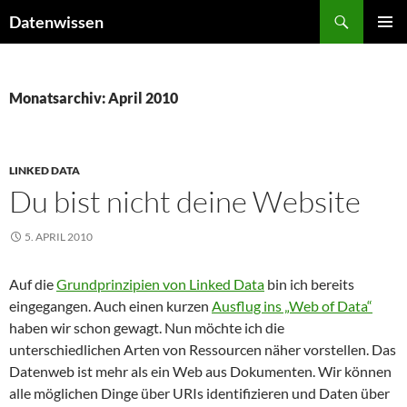
Zum
Suchen
Datenwissen
Inhalt
PRIMÄR
springen
MENÜ
Monatsarchiv: April 2010
LINKED DATA
Du bist nicht deine Website
5. APRIL 2010
Auf die
Grundprinzipien von Linked Data
bin ich bereits
eingegangen. Auch einen kurzen
Ausflug ins „Web of Data“
haben wir schon gewagt. Nun möchte ich die
unterschiedlichen Arten von Ressourcen näher vorstellen. Das
Datenweb ist mehr als ein Web aus Dokumenten. Wir können
alle möglichen Dinge über URIs identifizieren und Daten über