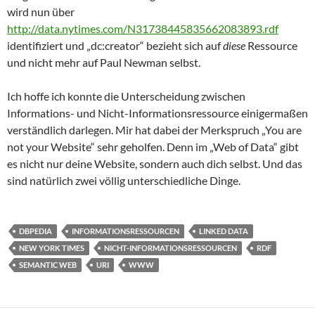
wird nun über
http://data.nytimes.com/N31738445835662083893.rdf
identifiziert und „dc:creator“ bezieht sich auf
diese
Ressource
und nicht mehr auf Paul Newman selbst.
Ich hoffe ich konnte die Unterscheidung zwischen
Informations- und Nicht-Informationsressource einigermaßen
verständlich darlegen. Mir hat dabei der Merkspruch „You are
not your Website“ sehr geholfen. Denn im „Web of Data“ gibt
es nicht nur deine Website, sondern auch dich selbst. Und das
sind natürlich zwei völlig unterschiedliche Dinge.
DBPEDIA
INFORMATIONSRESSOURCEN
LINKED DATA
NEW YORK TIMES
NICHT-INFORMATIONSRESSOURCEN
RDF
SEMANTIC WEB
URI
WWW