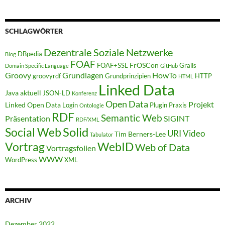
SCHLAGWÖRTER
Dezentrale Soziale Netzwerke
DBpedia
Blog
FOAF
FrOSCon
FOAF+SSL
Grails
Domain Specific Language
GitHub
Groovy
Grundlagen
HowTo
groovyrdf
Grundprinzipien
HTTP
HTML
Linked Data
Java aktuell
JSON-LD
Konferenz
Open Data
Projekt
Linked Open Data
Login
Plugin
Praxis
Ontologie
RDF
Semantic Web
Präsentation
SIGINT
RDF/XML
Solid
Social Web
URI
Video
Tim Berners-Lee
Tabulator
WebID
Vortrag
Web of Data
Vortragsfolien
WWW
WordPress
XML
ARCHIV
Dezember 2022