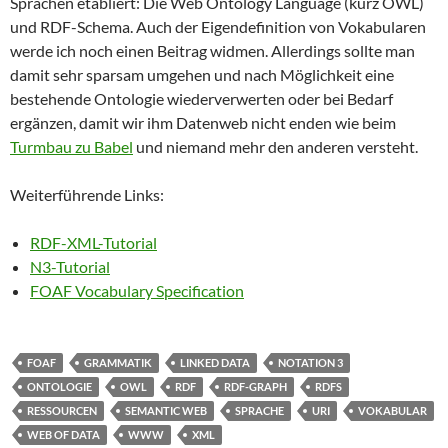
Sprachen etabliert: Die Web Ontology Language (kurz OWL)
und RDF-Schema. Auch der Eigendefinition von Vokabularen
werde ich noch einen Beitrag widmen. Allerdings sollte man
damit sehr sparsam umgehen und nach Möglichkeit eine
bestehende Ontologie wiederverwerten oder bei Bedarf
ergänzen, damit wir ihm Datenweb nicht enden wie beim
Turmbau zu Babel
und niemand mehr den anderen versteht.
Weiterführende Links:
RDF-XML-Tutorial
N3-Tutorial
FOAF Vocabulary Specification
FOAF
GRAMMATIK
LINKED DATA
NOTATION 3
ONTOLOGIE
OWL
RDF
RDF-GRAPH
RDFS
RESSOURCEN
SEMANTIC WEB
SPRACHE
URI
VOKABULAR
WEB OF DATA
WWW
XML