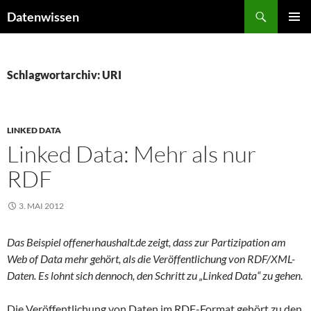
Zum
Suchen
Datenwissen
Inhalt
PRIMÄR
springen
MENÜ
Schlagwortarchiv: URI
LINKED DATA
Linked Data: Mehr als nur
RDF
3. MAI 2012
Das Beispiel offenerhaushalt.de zeigt, dass zur Partizipation am
Web of Data mehr gehört, als die Veröffentlichung von RDF/XML-
Daten. Es lohnt sich dennoch, den Schritt zu „Linked Data“ zu gehen.
Die Veröffentlichung von Daten im RDF-Format gehört zu den