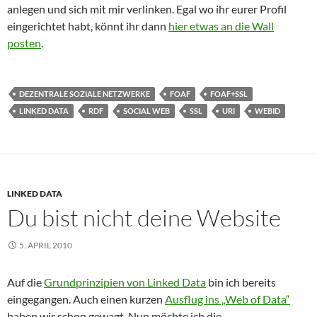
anlegen und sich mit mir verlinken. Egal wo ihr eurer Profil
eingerichtet habt, könnt ihr dann
hier etwas an die Wall
posten
.
DEZENTRALE SOZIALE NETZWERKE
FOAF
FOAF+SSL
LINKED DATA
RDF
SOCIAL WEB
SSL
URI
WEBID
LINKED DATA
Du bist nicht deine Website
5. APRIL 2010
Auf die
Grundprinzipien von Linked Data
bin ich bereits
eingegangen. Auch einen kurzen
Ausflug ins „Web of Data“
haben wir schon gewagt. Nun möchte ich die