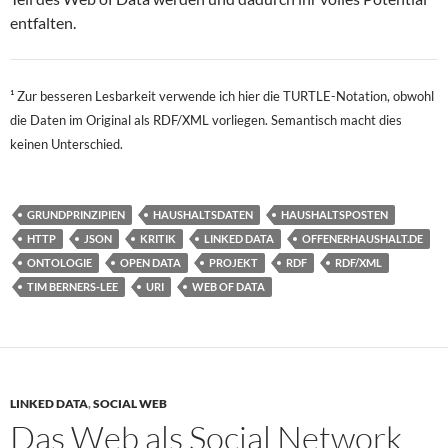
entfalten.
¹ Zur besseren Lesbarkeit verwende ich hier die TURTLE-Notation, obwohl
die Daten im Original als RDF/XML vorliegen. Semantisch macht dies
keinen Unterschied.
GRUNDPRINZIPIEN
HAUSHALTSDATEN
HAUSHALTSPOSTEN
HTTP
JSON
KRITIK
LINKED DATA
OFFENERHAUSHALT.DE
ONTOLOGIE
OPEN DATA
PROJEKT
RDF
RDF/XML
TIM BERNERS-LEE
URI
WEB OF DATA
LINKED DATA
,
SOCIAL WEB
Das Web als Social Network