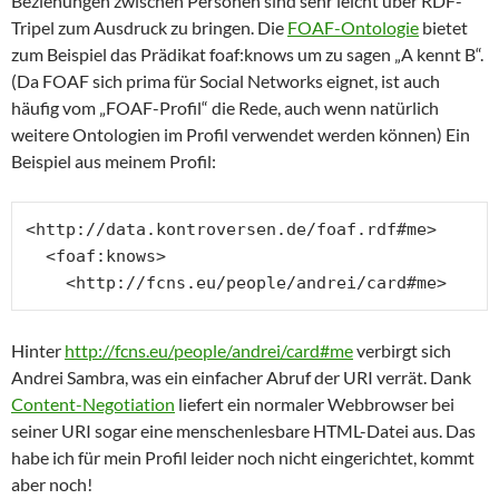
Beziehungen zwischen Personen sind sehr leicht über RDF-
Tripel zum Ausdruck zu bringen. Die
FOAF-Ontologie
bietet
zum Beispiel das Prädikat foaf:knows um zu sagen „A kennt B“.
(Da FOAF sich prima für Social Networks eignet, ist auch
häufig vom „FOAF-Profil“ die Rede, auch wenn natürlich
weitere Ontologien im Profil verwendet werden können) Ein
Beispiel aus meinem Profil:
<http://data.kontroversen.de/foaf.rdf#me>

  <foaf:knows>

    <http://fcns.eu/people/andrei/card#me>
Hinter
http://fcns.eu/people/andrei/card#me
verbirgt sich
Andrei Sambra, was ein einfacher Abruf der URI verrät. Dank
Content-Negotiation
liefert ein normaler Webbrowser bei
seiner URI sogar eine menschenlesbare HTML-Datei aus. Das
habe ich für mein Profil leider noch nicht eingerichtet, kommt
aber noch!