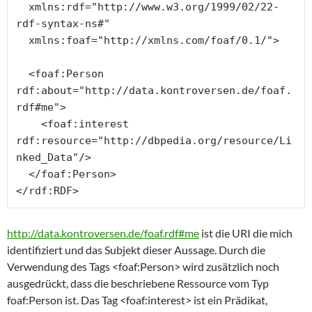
  xmlns:rdf="http://www.w3.org/1999/02/22-
rdf-syntax-ns#"

  xmlns:foaf="http://xmlns.com/foaf/0.1/">

  <foaf:Person 
rdf:about="http://data.kontroversen.de/foaf.
rdf#me">

    <foaf:interest 
rdf:resource="http://dbpedia.org/resource/Li
nked_Data"/>

  </foaf:Person>

</rdf:RDF>
http://data.kontroversen.de/foaf.rdf#me
ist die URI die mich
identifiziert und das Subjekt dieser Aussage. Durch die
Verwendung des Tags <foaf:Person> wird zusätzlich noch
ausgedrückt, dass die beschriebene Ressource vom Typ
foaf:Person ist. Das Tag <foaf:interest> ist ein Prädikat,