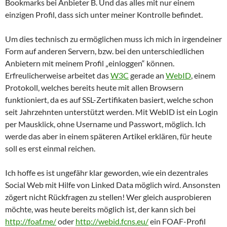
Bookmarks bei Anbieter B. Und das alles mit nur einem
einzigen Profil, dass sich unter meiner Kontrolle befindet.
Um dies technisch zu ermöglichen muss ich mich in irgendeiner
Form auf anderen Servern, bzw. bei den unterschiedlichen
Anbietern mit meinem Profil „einloggen“ können.
Erfreulicherweise arbeitet das
W3C
gerade an
WebID
, einem
Protokoll, welches bereits heute mit allen Browsern
funktioniert, da es auf SSL-Zertifikaten basiert, welche schon
seit Jahrzehnten unterstützt werden. Mit WebID ist ein Login
per Mausklick, ohne Username und Passwort, möglich. Ich
werde das aber in einem späteren Artikel erklären, für heute
soll es erst einmal reichen.
Ich hoffe es ist ungefähr klar geworden, wie ein dezentrales
Social Web mit Hilfe von Linked Data möglich wird. Ansonsten
zögert nicht Rückfragen zu stellen! Wer gleich ausprobieren
möchte, was heute bereits möglich ist, der kann sich bei
http://foaf.me/
oder
http://webid.fcns.eu/
ein FOAF-Profil