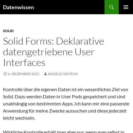
Zum
Suchen
Datenwissen
Inhalt
PRIMÄR
springen
MENÜ
SOLID
Solid Forms: Deklarative
datengetriebene User
Interfaces
6. DEZEMBER 2021
ANGELO VELTENS
Kontrolle über die eigenen Daten ist ein wesentliches Ziel von
Solid. Dazu werden Daten in User Pods gespeichert und sind
unabhängig von bestimmten Apps. Ich kann mir eine passende
Anwendung für meine Zwecke aussuchen und diese jederzeit
leicht wechseln.
Wirkliche Kontrolle erhält man aber nur, wenn man selbst in