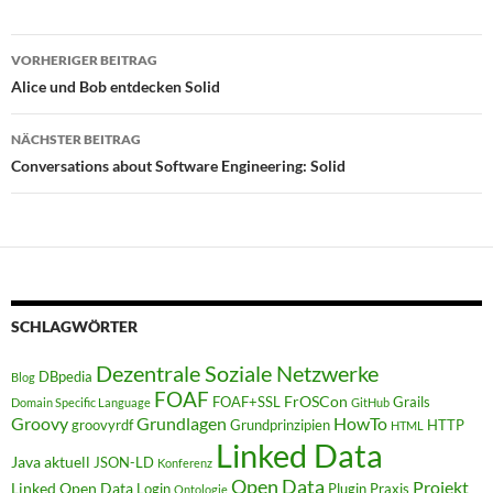
Beitragsnavigation
VORHERIGER BEITRAG
Alice und Bob entdecken Solid
NÄCHSTER BEITRAG
Conversations about Software Engineering: Solid
SCHLAGWÖRTER
Dezentrale Soziale Netzwerke
DBpedia
Blog
FOAF
FrOSCon
FOAF+SSL
Grails
Domain Specific Language
GitHub
Groovy
Grundlagen
HowTo
groovyrdf
Grundprinzipien
HTTP
HTML
Linked Data
Java aktuell
JSON-LD
Konferenz
Open Data
Projekt
Linked Open Data
Login
Plugin
Praxis
Ontologie