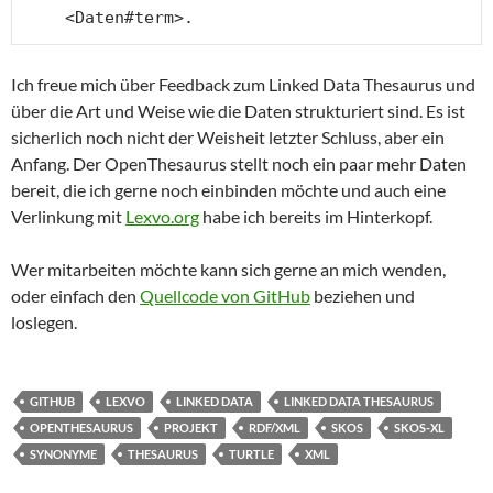
    <Daten#term>.
Ich freue mich über Feedback zum Linked Data Thesaurus und
über die Art und Weise wie die Daten strukturiert sind. Es ist
sicherlich noch nicht der Weisheit letzter Schluss, aber ein
Anfang. Der OpenThesaurus stellt noch ein paar mehr Daten
bereit, die ich gerne noch einbinden möchte und auch eine
Verlinkung mit
Lexvo.org
habe ich bereits im Hinterkopf.
Wer mitarbeiten möchte kann sich gerne an mich wenden,
oder einfach den
Quellcode von GitHub
beziehen und
loslegen.
GITHUB
LEXVO
LINKED DATA
LINKED DATA THESAURUS
OPENTHESAURUS
PROJEKT
RDF/XML
SKOS
SKOS-XL
SYNONYME
THESAURUS
TURTLE
XML