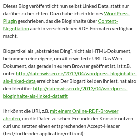
Dieses Blog veröffentlicht nun selbst Linked Data, statt nur
darüber zu berichten. Dazu habe ich ein kleines
WordPress-
Plugin
geschrieben, das die Bloginhalte über
Content-
Negotiation
auch in verschiedenen RDF-Formaten verfügbar
macht.
Blogartikel als „abstraktes Ding“, nicht als HTML-Dokument,
bekommen eine eigene, um #it erweiterte URI. Das Web-
Dokument, das gerade in eurem Browser geöffnet ist, ist z.B.
unter
http://datenwissen.de/2013/04/wordpress-bloginhalte-
als-linked-data
erreichbar. Der Blogartikel den ihr lest, hat also
den Identifier
http://datenwissen.de/2013/04/wordpress-
bloginhalte-als-linked-data#it
Ihr könnt die URI, z.B.
mit einem Online-RDF-Browser
abrufen
, um die Daten zu sehen. Freunde der Konsole nutzen
curl und setzten einen entsprechenden Accept-Header
(text/turtle oder application/rdf+xml):