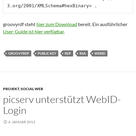
3.org/2001/XMLSchema#hexBinary> .
groovyrdf steht
hier zum Download
bereit. Ein ausführlicher
User-Guide ist hier verfügbar
.
GROOVYRDF
PUBLIC KEY
RDF
RSA
WEBID
PROJEKT
,
SOCIAL WEB
picserv unterstützt WebID-
Login
4. JANUAR 2013