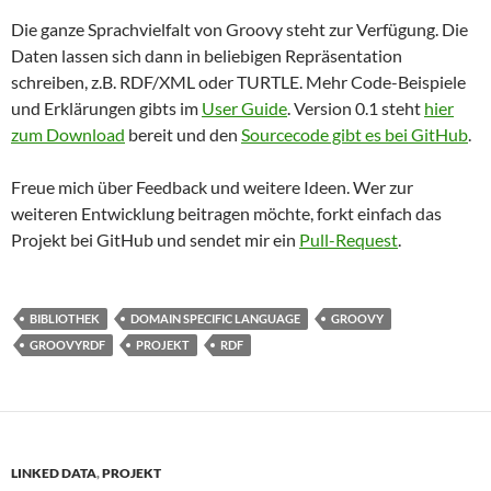
Die ganze Sprachvielfalt von Groovy steht zur Verfügung. Die
Daten lassen sich dann in beliebigen Repräsentation
schreiben, z.B. RDF/XML oder TURTLE. Mehr Code-Beispiele
und Erklärungen gibts im
User Guide
. Version 0.1 steht
hier
zum Download
bereit und den
Sourcecode gibt es bei GitHub
.
Freue mich über Feedback und weitere Ideen. Wer zur
weiteren Entwicklung beitragen möchte, forkt einfach das
Projekt bei GitHub und sendet mir ein
Pull-Request
.
BIBLIOTHEK
DOMAIN SPECIFIC LANGUAGE
GROOVY
GROOVYRDF
PROJEKT
RDF
LINKED DATA
,
PROJEKT