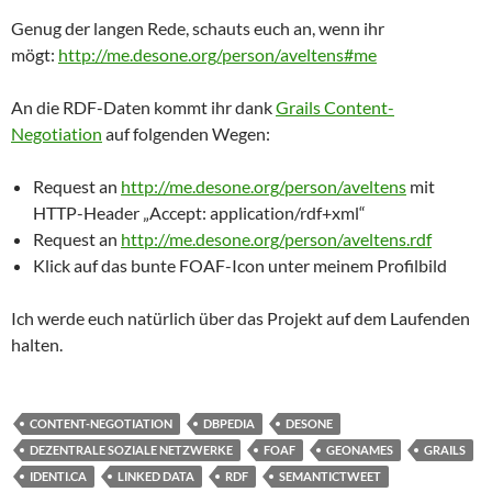
Genug der langen Rede, schauts euch an, wenn ihr
mögt:
http://me.desone.org/person/aveltens#me
An die RDF-Daten kommt ihr dank
Grails Content-
Negotiation
auf folgenden Wegen:
Request an
http://me.desone.org/person/aveltens
mit
HTTP-Header „Accept: application/rdf+xml“
Request an
http://me.desone.org/person/aveltens.rdf
Klick auf das bunte FOAF-Icon unter meinem Profilbild
Ich werde euch natürlich über das Projekt auf dem Laufenden
halten.
CONTENT-NEGOTIATION
DBPEDIA
DESONE
DEZENTRALE SOZIALE NETZWERKE
FOAF
GEONAMES
GRAILS
IDENTI.CA
LINKED DATA
RDF
SEMANTICTWEET