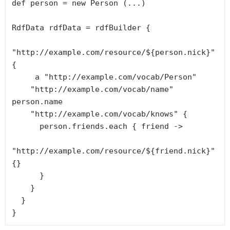
def person = new Person (...)

RdfData rdfData = rdfBuilder {

"http://example.com/resource/${person.nick}" 
{

     a "http://example.com/vocab/Person"

    "http://example.com/vocab/name" 
person.name

    "http://example.com/vocab/knows" {

      person.friends.each { friend ->

"http://example.com/resource/${friend.nick}" 
{}

      }

    }

  }

}