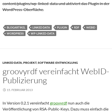
content/plugins/wp-linked-data und aktiviert das Plugin in der
WordPress-Oberfläche.
BLOGARTIKEL
LINKED DATA
PLUGIN
RDF
WEBID
WORDPRESS
WP-LINKED-DATA
LINKED DATA
,
PROJEKT
,
SOFTWARE-ENTWICKLUNG
groovyrdf vereinfacht WebID-
Publizierung
15. FEBRUAR 2013
In Version 0.2.1 vereinfacht
groovyrdf
nun auch die
Veröffentlichung von RSA-Public-Keys. Dazu muss einfach die