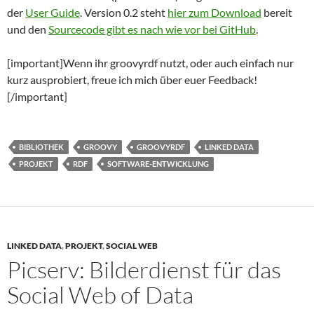
der
User Guide
. Version 0.2 steht
hier zum Download
bereit
und den
Sourcecode gibt es nach wie vor bei GitHub
.
[important]Wenn ihr groovyrdf nutzt, oder auch einfach nur
kurz ausprobiert, freue ich mich über euer Feedback!
[/important]
BIBLIOTHEK
GROOVY
GROOVYRDF
LINKED DATA
PROJEKT
RDF
SOFTWARE-ENTWICKLUNG
LINKED DATA
,
PROJEKT
,
SOCIAL WEB
Picserv: Bilderdienst für das
Social Web of Data