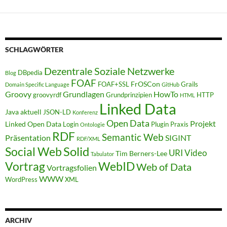
SCHLAGWÖRTER
Dezentrale Soziale Netzwerke
DBpedia
Blog
FOAF
FrOSCon
FOAF+SSL
Grails
Domain Specific Language
GitHub
Groovy
Grundlagen
HowTo
groovyrdf
Grundprinzipien
HTTP
HTML
Linked Data
Java aktuell
JSON-LD
Konferenz
Open Data
Projekt
Linked Open Data
Login
Plugin
Praxis
Ontologie
RDF
Semantic Web
Präsentation
SIGINT
RDF/XML
Solid
Social Web
URI
Video
Tim Berners-Lee
Tabulator
WebID
Vortrag
Web of Data
Vortragsfolien
WWW
WordPress
XML
ARCHIV