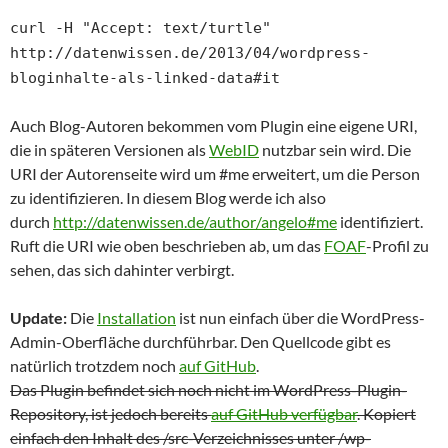
curl -H "Accept: text/turtle"
http://datenwissen.de/2013/04/wordpress-
bloginhalte-als-linked-data#it
Auch Blog-Autoren bekommen vom Plugin eine eigene URI,
die in späteren Versionen als
WebID
nutzbar sein wird. Die
URI der Autorenseite wird um #me erweitert, um die Person
zu identifizieren. In diesem Blog werde ich also
durch
http://datenwissen.de/author/angelo#me
identifiziert.
Ruft die URI wie oben beschrieben ab, um das
FOAF
-Profil zu
sehen, das sich dahinter verbirgt.
Update:
Die
Installation
ist nun einfach über die WordPress-
Admin-Oberfläche durchführbar. Den Quellcode gibt es
natürlich trotzdem noch
auf GitHub
.
Das Plugin befindet sich noch nicht im WordPress-Plugin-
Repository, ist jedoch bereits
auf GitHub verfügbar
. Kopiert
einfach den Inhalt des /src-Verzeichnisses unter /wp-