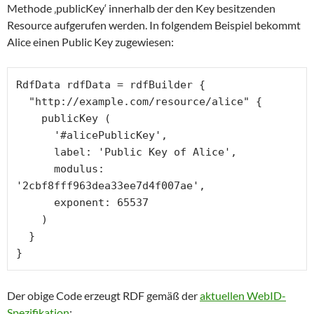
Methode ‚publicKey‘ innerhalb der den Key besitzenden
Resource aufgerufen werden. In folgendem Beispiel bekommt
Alice einen Public Key zugewiesen:
RdfData rdfData = rdfBuilder {

  "http://example.com/resource/alice" {

    publicKey (

      '#alicePublicKey',

      label: 'Public Key of Alice',

      modulus: 
'2cbf8fff963dea33ee7d4f007ae',

      exponent: 65537

    )

  }

}
Der obige Code erzeugt RDF gemäß der
aktuellen WebID-
Spezifikation
: