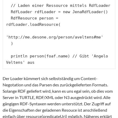
  // Laden einer Ressource mittels RdfLoader

  RdfLoader rdfLoader = new JenaRdfLoader()

  RdfResource person = 
rdfLoader.loadResource(

'http://me.desone.org/person/aveltens#me'

  )

  println person(foaf.name) // Gibt 'Angelo 
Der Loader kümmert sich selbstständig um Content-
Negotation und das Parsen des zurückgelieferten Formats.
Solange RDF geliefert wird, kann es uns egal sein, ob dies vom
Server in TURTLE, RDF/XML oder N3 ausgedrückt wird. Alle
gängigen RDF-Syntaxen werden unterstützt. Der Zugriff auf
die Eigenschaften der geladenen Resouce ist anschließend
einfach über resource(predicateUri) möglich. Näheres erklärt