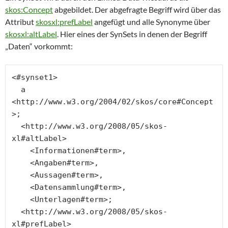
skos:Concept
abgebildet. Der abgefragte Begriff wird über das
Attribut
skosxl:prefLabel
angefügt und alle Synonyme über
skosxl:altLabel
. Hier eines der SynSets in denen der Begriff
„Daten“ vorkommt:
<#synset1>

  a 
<http://www.w3.org/2004/02/skos/core#Concept
>;

  <http://www.w3.org/2008/05/skos-
xl#altLabel>

    <Informationen#term>,

    <Angaben#term>,

    <Aussagen#term>,

    <Datensammlung#term>,

    <Unterlagen#term>;

  <http://www.w3.org/2008/05/skos-
xl#prefLabel>
