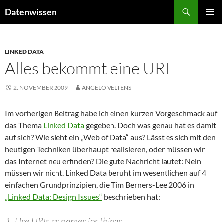
Zum
Suchen
Datenwissen
Inhalt
PRIMÄR
springen
MENÜ
LINKED DATA
Alles bekommt eine URI
2. NOVEMBER 2009
ANGELO VELTENS
Im vorherigen Beitrag habe ich einen kurzen Vorgeschmack auf
das Thema
Linked Data
gegeben. Doch was genau hat es damit
auf sich? Wie sieht ein „Web of Data“ aus? Lässt es sich mit den
heutigen Techniken überhaupt realisieren, oder müssen wir
das Internet neu erfinden? Die gute Nachricht lautet: Nein
müssen wir nicht. Linked Data beruht im wesentlichen auf 4
einfachen Grundprinzipien, die Tim Berners-Lee 2006 in
„Linked Data: Design Issues“
beschrieben hat:
Use URIs as names for things