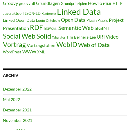
Groovy
Grundlagen
HowTo
groovyrdf
Grundprinzipien
HTTP
HTML
Linked Data
Java aktuell
JSON-LD
Konferenz
Open Data
Projekt
Linked Open Data
Login
Plugin
Praxis
Ontologie
RDF
Semantic Web
Präsentation
SIGINT
RDF/XML
Solid
Social Web
URI
Video
Tim Berners-Lee
Tabulator
WebID
Vortrag
Web of Data
Vortragsfolien
WWW
WordPress
XML
ARCHIV
Dezember 2022
Mai 2022
Dezember 2021
November 2021