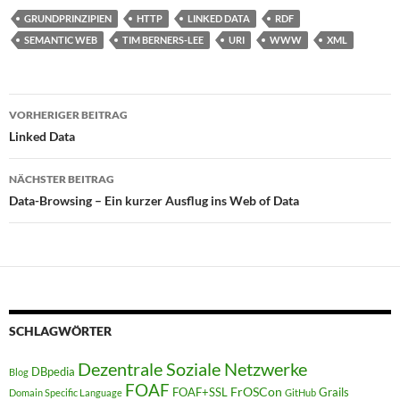
GRUNDPRINZIPIEN
HTTP
LINKED DATA
RDF
SEMANTIC WEB
TIM BERNERS-LEE
URI
WWW
XML
Beitragsnavigation
VORHERIGER BEITRAG
Linked Data
NÄCHSTER BEITRAG
Data-Browsing – Ein kurzer Ausflug ins Web of Data
SCHLAGWÖRTER
Dezentrale Soziale Netzwerke
DBpedia
Blog
FOAF
FrOSCon
FOAF+SSL
Grails
Domain Specific Language
GitHub