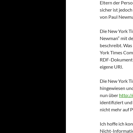
Eltern der Perso
sicher ist jedoc
von Paul Newma
Die New York Ti
Newman“ mit der
beschreibt. Was 
York Times Comp
RDF-Dokument i
eigene URI.
Die New York Ti
hingewiesen und 
nun über
http:
identifiziert und
nicht mehr auf 
Ich hoffe ich k
Nicht-Informati