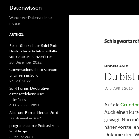
Suchen
Datenwissen
Zum
Warum wir Daten verlinken
müssen
Inhalt
springen
ARTIKEL
Schlagwortarch
Bestellübersicht im Solid Pod:
Unstrukturierte Infos mithilfe
von ChatGPT konvertieren
28. Dezember 2022
LINKED DATA
Conversations about Software
Du bist
Engineering: Solid
25. Mai 2022
Solid Forms: Deklarative
5. APRIL 2010
datengetriebene User
Interfaces
Auf die
Grundpri
6. Dezember 2021
Auch einen kur
Alice und Bob entdecken Solid
30. November 2021
gewagt. Nun möc
programmier.bar Podcast zum
näher vorstelle
Solid Project
Dokumenten. Wir
3. Januar 2021