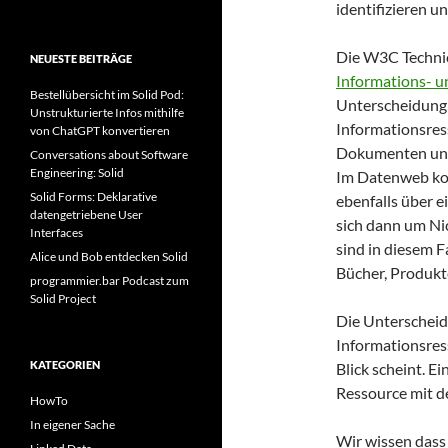
identifizieren u
Die W3C Technic
NEUESTE BEITRÄGE
Informations- u
Bestellübersicht im Solid Pod:
Unterscheidung 
Unstrukturierte Infos mithilfe
Informationsress
von ChatGPT konvertieren
Dokumenten un
Conversations about Software
Engineering: Solid
Im Datenweb kom
Solid Forms: Deklarative
ebenfalls über e
datengetriebene User
sich dann um Ni
Interfaces
sind in diesem F
Alice und Bob entdecken Solid
Bücher, Produkte
programmier.bar Podcast zum
Solid Project
Die Unterscheid
Informationsress
KATEGORIEN
Blick scheint. Ei
Ressource mit de
HowTo
In eigener Sache
Wir wissen das