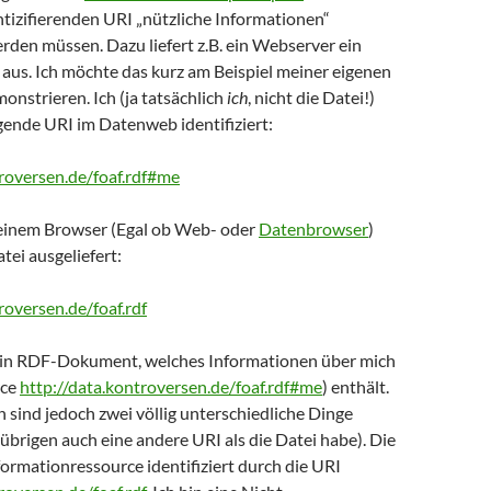
ntizifierenden URI „nützliche Informationen“
erden müssen. Dazu liefert z.B. ein Webserver ein
s. Ich möchte das kurz am Beispiel meiner eigenen
onstrieren. Ich (ja tatsächlich
ich
, nicht die Datei!)
gende URI im Datenweb identifiziert:
troversen.de/foaf.rdf#me
einem Browser (Egal ob Web- oder
Datenbrowser
)
tei ausgeliefert:
roversen.de/foaf.rdf
 ein RDF-Dokument, welches Informationen über mich
rce
http://data.kontroversen.de/foaf.rdf#me
) enthält.
h sind jedoch zwei völlig unterschiedliche Dinge
übrigen auch eine andere URI als die Datei habe). Die
nformationressource identifiziert durch die URI