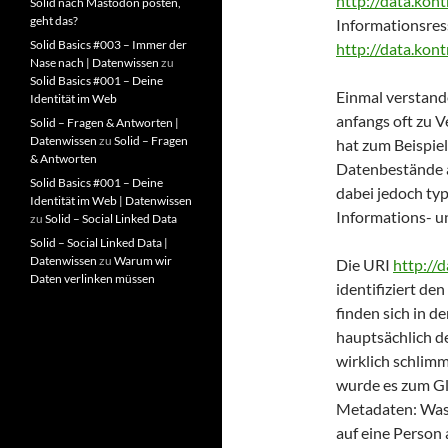
http://data.kont
Solid nach Mastodon posten,
geht das?
Informationsress
Solid Basics #003 – Immer der
http://data.kon
Nase nach | Datenwissen
zu
Solid Basics #001 – Deine
Einmal verstande
Identität im Web
anfangs oft zu
Solid – Fragen & Antworten |
Datenwissen
zu
Solid – Fragen
hat zum Beispiel
& Antworten
Datenbestände 
Solid Basics #001 – Deine
dabei jedoch ty
Identität im Web | Datenwissen
Informations- u
zu
Solid – Social Linked Data
Solid – Social Linked Data |
Datenwissen
zu
Warum wir
Die URI
http:/
Daten verlinken müssen
identifiziert d
finden sich in d
hauptsächlich d
wirklich schlimm
wurde es zum Gl
Metadaten: Was 
auf eine Person 