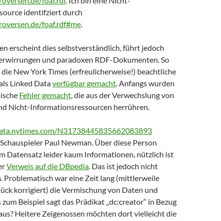
roversen.de/foaf.rdf
. Ich bin eine Nicht-
ource identifziert durch
troversen.de/foaf.rdf#me
.
n erscheint dies selbstverständlich, führt jedoch
 Verwirrungen und paradoxen RDF-Dokumenten. So
 die New York Times (erfreulicherweise!) beachtliche
als Linked Data
verfügbar gemacht
. Anfangs wurden
pische
Fehler gemacht
, die aus der Verwechslung von
nd Nicht-Informationsressourcen herrühren.
/data.nytimes.com/N31738445835662083893
en Schauspieler Paul Newman. Über diese Person
em Datensatz leider kaum Informationen, nützlich ist
er
Verweis auf die DBpedia
. Das ist jedoch nicht
. Problematisch war eine Zeit lang (mittlerweile
ück korrigiert) die Vermischung von Daten und
zum Beispiel sagt das Prädikat „dc:creator“ in Bezug
aus? Heitere Zeigenossen möchten dort vielleicht die