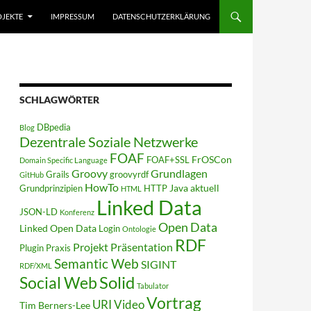
JEKTE
IMPRESSUM
DATENSCHUTZERKLÄRUNG
SCHLAGWÖRTER
DBpedia
Blog
Dezentrale Soziale Netzwerke
FOAF
FrOSCon
FOAF+SSL
Domain Specific Language
Groovy
Grundlagen
Grails
groovyrdf
GitHub
HowTo
Java aktuell
Grundprinzipien
HTTP
HTML
Linked Data
JSON-LD
Konferenz
Open Data
Linked Open Data
Login
Ontologie
RDF
Projekt
Präsentation
Plugin
Praxis
Semantic Web
SIGINT
RDF/XML
Solid
Social Web
Tabulator
Vortrag
URI
Video
Tim Berners-Lee