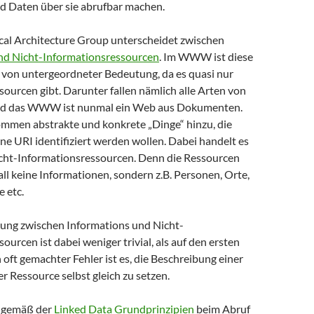
nd Daten über sie abrufbar machen.
al Architecture Group unterscheidet zwischen
nd Nicht-Informationsressourcen
. Im WWW ist diese
von untergeordneter Bedeutung, da es quasi nur
ourcen gibt. Darunter fallen nämlich alle Arten von
d das WWW ist nunmal ein Web aus Dokumenten.
men abstrakte und konkrete „Dinge“ hinzu, die
ine URI identifiziert werden wollen. Dabei handelt es
cht-Informationsressourcen. Denn die Ressourcen
all keine Informationen, sondern z.B. Personen, Orte,
 etc.
ung zwischen Informations und Nicht-
ourcen ist dabei weniger trivial, als auf den ersten
n oft gemachter Fehler ist es, die Beschreibung einer
r Ressource selbst gleich zu setzen.
s gemäß der
Linked Data Grundprinzipien
beim Abruf