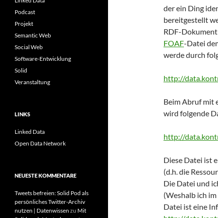
Linked Data
der ein Ding ide
Podcast
bereitgestellt w
Projekt
RDF-Dokument au
Semantic Web
FOAF
-Datei dem
Social Web
werde durch fol
Software-Entwicklung
Solid
http://data.kon
Veranstaltung
Beim Abruf mit 
wird folgende Da
LINKS
Linked Data
http://data.kont
Open Data Network
Diese Datei ist
(d.h. die Ressou
NEUESTE KOMMENTARE
Die Datei und ic
Tweets befreien: Solid Pod als
(Weshalb ich im 
persönliches Twitter-Archiv
Datei ist eine I
nutzen | Datenwissen
zu
Mit