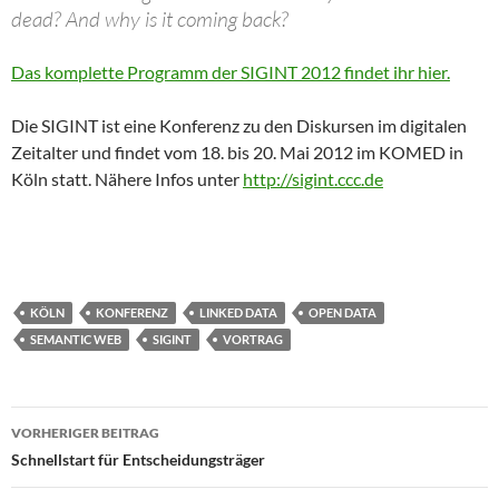
dead? And why is it coming back?
Das komplette Programm der SIGINT 2012 findet ihr hier.
Die SIGINT ist eine Konferenz zu den Diskursen im digitalen
Zeitalter und findet vom 18. bis 20. Mai 2012 im KOMED in
Köln statt. Nähere Infos unter
http://sigint.ccc.de
KÖLN
KONFERENZ
LINKED DATA
OPEN DATA
SEMANTIC WEB
SIGINT
VORTRAG
Beitragsnavigation
VORHERIGER BEITRAG
Schnellstart für Entscheidungsträger