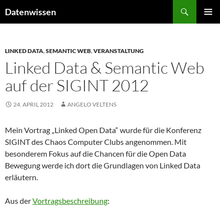
Zum
Suchen
Datenwissen
Inhalt
PRIMÄR
springen
MENÜ
LINKED DATA
,
SEMANTIC WEB
,
VERANSTALTUNG
Linked Data & Semantic Web
auf der SIGINT 2012
24. APRIL 2012
ANGELO VELTENS
Mein Vortrag „Linked Open Data“ wurde für die Konferenz
SIGINT des Chaos Computer Clubs angenommen. Mit
besonderem Fokus auf die Chancen für die Open Data
Bewegung werde ich dort die Grundlagen von Linked Data
erläutern.
Aus der
Vortragsbeschreibung
: