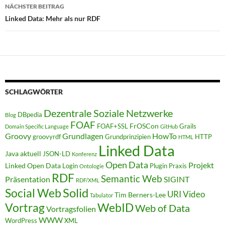
NÄCHSTER BEITRAG
Linked Data: Mehr als nur RDF
SCHLAGWÖRTER
Dezentrale Soziale Netzwerke
DBpedia
Blog
FOAF
FrOSCon
FOAF+SSL
Grails
Domain Specific Language
GitHub
Groovy
Grundlagen
HowTo
groovyrdf
Grundprinzipien
HTTP
HTML
Linked Data
Java aktuell
JSON-LD
Konferenz
Open Data
Projekt
Linked Open Data
Login
Plugin
Praxis
Ontologie
RDF
Semantic Web
Präsentation
SIGINT
RDF/XML
Solid
Social Web
URI
Video
Tim Berners-Lee
Tabulator
WebID
Vortrag
Web of Data
Vortragsfolien
WWW
WordPress
XML