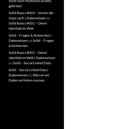
Solid nach Mastodon posten,
geht das?
Solid Basics #003 – Immer der
Nase nach | Datenwissen
zu
Solid Basics #001 – Deine
Identität im Web
Solid – Fragen & Antworten |
Datenwissen
zu
Solid – Fragen
& Antworten
Solid Basics #001 – Deine
Identität im Web | Datenwissen
zu
Solid – Social Linked Data
Solid – Social Linked Data |
Datenwissen
zu
Warum wir
Daten verlinken müssen