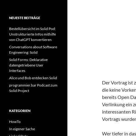
NEUESTE BEITRÄGE
Bestellübersicht im Solid Pod:
Unstrukturierte Infos mithilfe
von ChatGPT konvertieren
Conversations about Software
Engineering: Solid
Solid Forms: Deklarative
datengetriebene User
Interfaces
Alice und Bob entdecken Solid
Der Vortrag ist 
programmier.bar Podcast zum
die keine Vorke
Solid Project
bereits Open Da
Verlinkung ein z
KATEGORIEN
interessanten 
Vortrags wurden
HowTo
In eigener Sache
Wer tiefer in d