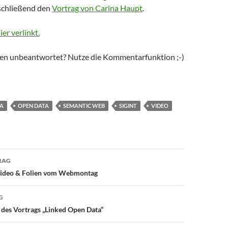
schließend den
Vortrag von Carina Haupt
.
ier verlinkt.
en unbeantwortet? Nutze die Kommentarfunktion ;-)
TA
OPEN DATA
SEMANTIC WEB
SIGINT
VIDEO
avigation
RAG
video & Folien vom Webmontag
G
des Vortrags „Linked Open Data“