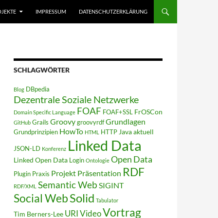
JEKTE
IMPRESSUM
DATENSCHUTZERKLÄRUNG
SCHLAGWÖRTER
DBpedia
Blog
Dezentrale Soziale Netzwerke
FOAF
FrOSCon
FOAF+SSL
Domain Specific Language
Groovy
Grundlagen
Grails
groovyrdf
GitHub
HowTo
Java aktuell
Grundprinzipien
HTTP
HTML
Linked Data
JSON-LD
Konferenz
Open Data
Linked Open Data
Login
Ontologie
RDF
Projekt
Präsentation
Plugin
Praxis
Semantic Web
SIGINT
RDF/XML
Solid
Social Web
Tabulator
Vortrag
URI
Video
Tim Berners-Lee