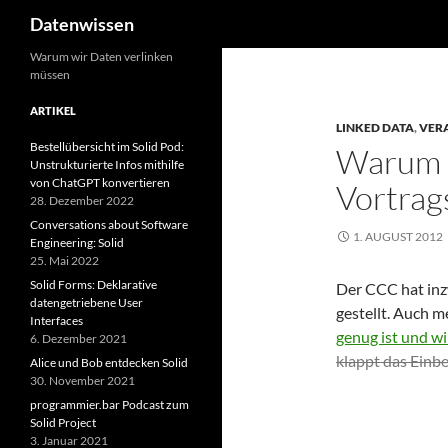
Suchen
Datenwissen
Zum
Warum wir Daten verlinken
müssen
Inhalt
springen
ARTIKEL
LINKED DATA
,
VER
Bestellübersicht im Solid Pod:
Warum „
Unstrukturierte Infos mithilfe
von ChatGPT konvertieren
Vortrag
28. Dezember 2022
Conversations about Software
1. AUGUST 2012
Engineering: Solid
25. Mai 2022
Solid Forms: Deklarative
Der CCC hat inz
datengetriebene User
gestellt. Auch m
Interfaces
genug ist und wi
6. Dezember 2021
klappt das Einbe
Alice und Bob entdecken Solid
30. November 2021
programmier.bar Podcast zum
Solid Project
3. Januar 2021