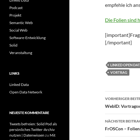
Linked Data
empfehle ich an
Podcast
Projekt
Die Folien sind h
Semantic Web
Social Web
[important]Frag
Software-Entwicklung
[/important]
Solid
Veranstaltung
LINKED OPEN DA
VORTRAG
LINKS
Linked Data
Open Data Network
Beitragsn
VORHERIGER BEIT
WebID: Vortrags
NEUESTE KOMMENTARE
NÄCHSTER BEITRA
Tweets befreien: Solid Pod als
FrOSCon – Folien 
persönliches Twitter-Archiv
nutzen | Datenwissen
zu
Mit