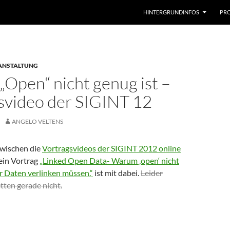
HINTERGRUNDINFOS
PRO
ANSTALTUNG
Open“ nicht genug ist –
svideo der SIGINT 12
ANGELO VELTENS
wischen die
Vortragsvideos der SIGINT 2012 online
ein Vortrag
„Linked Open Data- Warum ‚open‘ nicht
r Daten verlinken müssen.“
ist mit dabei.
Leider
tten gerade nicht.