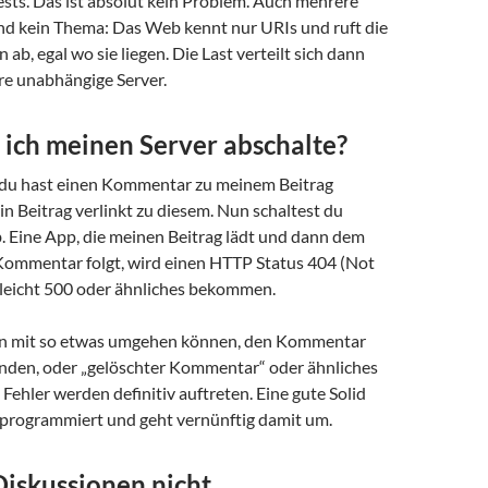
sts. Das ist absolut kein Problem. Auch mehrere
nd kein Thema: Das Web kennt nur URIs und ruft die
ab, egal wo sie liegen. Die Last verteilt sich dann
re unabhängige Server.
ich meinen Server abschalte?
du hast einen Kommentar zu meinem Beitrag
n Beitrag verlinkt zu diesem. Nun schaltest du
. Eine App, die meinen Beitrag lädt und dann dem
Kommentar folgt, wird einen HTTP Status 404 (Not
lleicht 500 oder ähnliches bekommen.
n mit so etwas umgehen können, den Kommentar
lenden, oder „gelöschter Kommentar“ oder ähnliches
 Fehler werden definitiv auftreten. Eine gute Solid
t programmiert und geht vernünftig damit um.
Diskussionen nicht