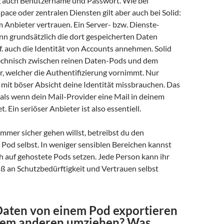
 auch Benutzername und Passwort. Wie bei
ce oder zentralen Diensten gilt aber auch bei Solid:
 Anbieter vertrauen. Ein Server- bzw. Dienste-
nn grundsätzlich die dort gespeicherten Daten
. auch die Identität von Accounts annehmen. Solid
echnisch zwischen reinen Daten-Pods und dem
r, welcher die Authentifizierung vornimmt. Nur
 mit böser Absicht deine Identität missbrauchen. Das
 als wenn dein Mail-Provider eine Mail in deinem
 Ein seriöser Anbieter ist also essentiell.
mer sicher gehen willst, betreibst du den
Pod selbst. In weniger sensiblen Bereichen kannst
 auf gehostete Pods setzen. Jede Person kann ihr
ß an Schutzbedürftigkeit und Vertrauen selbst
Daten von einem Pod exportieren
nem anderen umziehen? Was