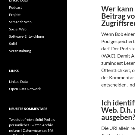
Linked Data
Wer kann
Podcast
Beitrag vo
Projekt
Zugriffsre
Semantic Web
Social Web
Wenn Bob einen 
Software-Entwicklung
Pod gespeichert
Solid
darf. Der Pod st
Veranstaltung
(WAC). Damit Al
zumindest Leser
Öffentlichkeit,
LINKS
der Kommentar ta
Linked Data
entscheiden, ind
Open Data Network
Ich identi
Web. D.h. 
NEUESTE KOMMENTARE
ausgeben
Tweets befreien: Solid Pod als
persönliches Twitter-Archiv
Die URI allein r
nutzen | Datenwissen
zu
Mit