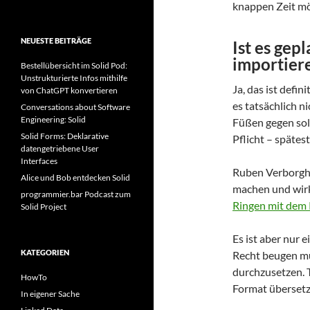
knappen Zeit mö
NEUESTE BEITRÄGE
Ist es gep
importier
Bestellübersicht im Solid Pod:
Unstrukturierte Infos mithilfe
Ja, das ist defin
von ChatGPT konvertieren
es tatsächlich n
Conversations about Software
Engineering: Solid
Füßen gegen solc
Solid Forms: Deklarative
Pflicht – späte
datengetriebene User
Interfaces
Ruben Verborgh 
Alice und Bob entdecken Solid
machen und wir
programmier.bar Podcast zum
Ringen mit dem 
Solid Project
Es ist aber nur 
KATEGORIEN
Recht beugen mus
durchzusetzen. T
HowTo
Format übersetze
In eigener Sache