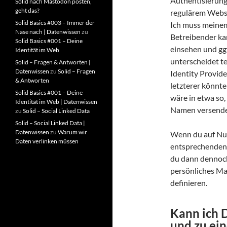
Authentisierung
Solid nach Mastodon posten,
geht das?
regulärem Webspa
Solid Basics #003 – Immer der
Ich muss meinem
Nase nach | Datenwissen
zu
Betreibender ka
Solid Basics #001 – Deine
einsehen und ggf
Identität im Web
unterscheidet t
Solid – Fragen & Antworten |
Datenwissen
zu
Solid – Fragen
Identity Provide
& Antworten
letzterer könnte
Solid Basics #001 – Deine
wäre in etwa so,
Identität im Web | Datenwissen
Namen versendet.
zu
Solid – Social Linked Data
Solid – Social Linked Data |
Datenwissen
zu
Warum wir
Wenn du auf Num
Daten verlinken müssen
entsprechenden 
du dann dennoch
persönliches Ma
definieren.
Kann ich 
und zu ei