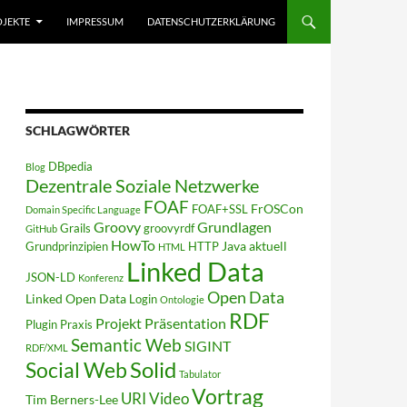
JEKTE
IMPRESSUM
DATENSCHUTZERKLÄRUNG
SCHLAGWÖRTER
DBpedia
Blog
Dezentrale Soziale Netzwerke
FOAF
FrOSCon
FOAF+SSL
Domain Specific Language
Groovy
Grundlagen
Grails
groovyrdf
GitHub
HowTo
Java aktuell
Grundprinzipien
HTTP
HTML
Linked Data
JSON-LD
Konferenz
Open Data
Linked Open Data
Login
Ontologie
RDF
Projekt
Präsentation
Plugin
Praxis
Semantic Web
SIGINT
RDF/XML
Solid
Social Web
Tabulator
Vortrag
URI
Video
Tim Berners-Lee