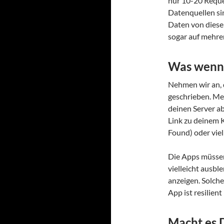
nur 10-20 Reque
Datenquellen si
Daten von diesen 
sogar auf mehre
Was wenn 
Nehmen wir an, 
geschrieben. Mei
deinen Server ab
Link zu deinem 
Found) oder vie
Die Apps müsse
vielleicht ausb
anzeigen. Solche
App ist resilien
Macht es 