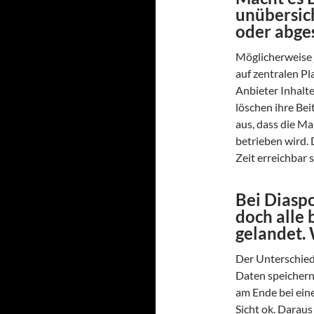
unübersich
oder abge
Möglicherweise j
auf zentralen Pl
Anbieter Inhalt
löschen ihre Bei
aus, dass die Ma
betrieben wird. D
Zeit erreichbar 
Bei Diasp
doch alle 
gelandet. 
Der Unterschied 
Daten speichern
am Ende bei eine
Sicht ok. Daraus