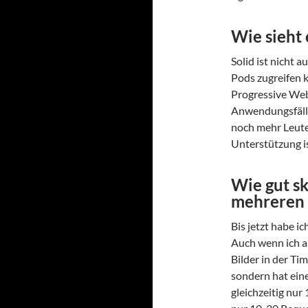
Wie sieht 
Solid ist nicht 
Pods zugreifen 
Progressive Web
Anwendungsfälle
noch mehr Leute,
Unterstützung is
Wie gut sk
mehreren 
Bis jetzt habe i
Auch wenn ich 
Bilder in der Tim
sondern hat ein
gleichzeitig nur