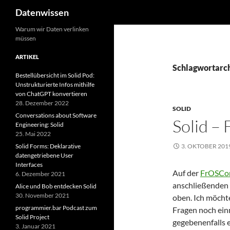
Suchen
Datenwissen
Zum
Warum wir Daten verlinken
müssen
Inhalt
springen
ARTIKEL
Schlagwortarc
Bestellübersicht im Solid Pod:
Unstrukturierte Infos mithilfe
von ChatGPT konvertieren
28. Dezember 2022
SOLID
Conversations about Software
Solid –
Engineering: Solid
25. Mai 2022
Solid Forms: Deklarative
3. OKTOBER 201
datengetriebene User
Interfaces
Auf der
FrOSCon 
6. Dezember 2021
anschließenden 
Alice und Bob entdecken Solid
30. November 2021
oben. Ich möchte
programmier.bar Podcast zum
Fragen noch ein
Solid Project
gegebenenfalls e
3. Januar 2021