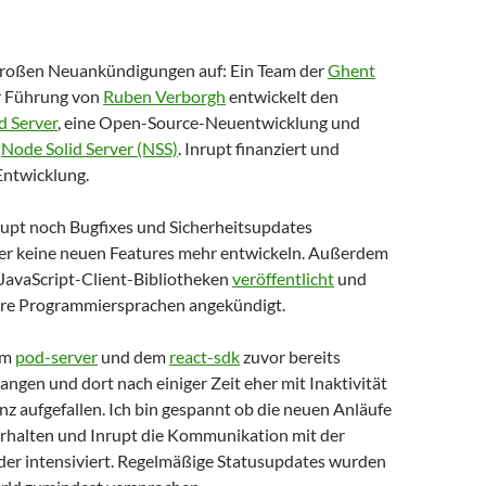
 großen Neuankündigungen auf: Ein Team der
Ghent
 Führung von
Ruben Verborgh
entwickelt den
d Server
, eine Open-Source-Neuentwicklung und
m
Node Solid Server (NSS)
. Inrupt finanziert und
Entwicklung.
rupt noch Bugfixes und Sicherheitsupdates
aber keine neuen Features mehr entwickeln. Außerdem
 JavaScript-Client-Bibliotheken
veröffentlicht
und
ere Programmiersprachen angekündigt.
em
pod-server
und dem
react-sdk
zuvor bereits
ngen und dort nach einiger Zeit eher mit Inaktivität
z aufgefallen. Ich bin gespannt ob die neuen Anläufe
rhalten und Inrupt die Kommunikation mit der
r intensiviert. Regelmäßige Statusupdates wurden