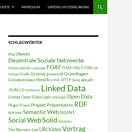
JEKTE
IMPRESSUM
DATENSCHUTZERKLÄRUNG
SCHLAGWÖRTER
DBpedia
Blog
Dezentrale Soziale Netzwerke
FOAF
FrOSCon
FOAF+SSL
Domain Specific Language
Groovy
Grundlagen
Grails
groovyrdf
GitHub
HowTo
Java aktuell
Grundprinzipien
HTTP
HTML
Linked Data
JSON-LD
Konferenz
Open Data
Linked Open Data
Login
Ontologie
RDF
Projekt
Präsentation
Plugin
Praxis
Semantic Web
SIGINT
RDF/XML
Solid
Social Web
Tabulator
Vortrag
URI
Video
Tim Berners-Lee