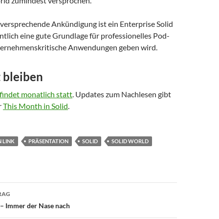
orld zumindest versprochen.
lversprechende Ankündigung ist ein Enterprise Solid
entlich eine gute Grundlage für professionelles Pod-
ternehmenskritische Anwendungen geben wird.
 bleiben
findet monatlich statt
. Updates zum Nachlesen gibt
r
This Month in Solid
.
 LINK
PRÄSENTATION
SOLID
SOLID WORLD
avigation
RAG
 – Immer der Nase nach