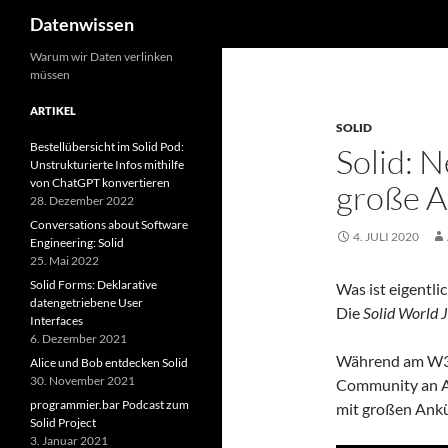
Suchen
Datenwissen
Zum
Warum wir Daten verlinken
müssen
Inhalt
springen
ARTIKEL
SOLID
Bestellübersicht im Solid Pod:
Solid: 
Unstrukturierte Infos mithilfe
von ChatGPT konvertieren
große A
28. Dezember 2022
Conversations about Software
4. JULI 2020
Engineering: Solid
25. Mai 2022
Solid Forms: Deklarative
Was ist eigentli
datengetriebene User
Die
Solid World 
Interfaces
6. Dezember 2021
Während am W3C 
Alice und Bob entdecken Solid
30. November 2021
Community an App
programmier.bar Podcast zum
mit großen Ankü
Solid Project
3. Januar 2021