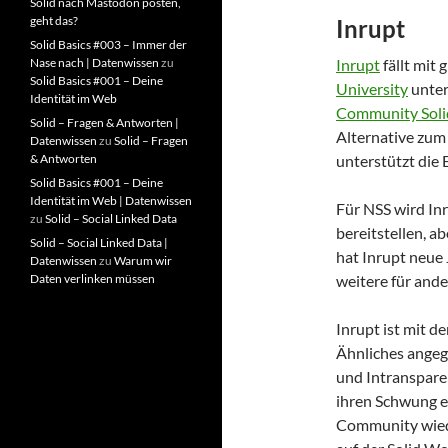
Solid nach Mastodon posten,
geht das?
Inrupt
Solid Basics #003 – Immer der
Nase nach | Datenwissen
zu
Inrupt
fällt mit
Solid Basics #001 – Deine
University
unter
Identität im Web
Community Soli
Solid – Fragen & Antworten |
Alternative zu
Datenwissen
zu
Solid – Fragen
& Antworten
unterstützt die 
Solid Basics #001 – Deine
Identität im Web | Datenwissen
Für NSS wird In
zu
Solid – Social Linked Data
bereitstellen, 
Solid – Social Linked Data |
hat Inrupt neue
Datenwissen
zu
Warum wir
Daten verlinken müssen
weitere für and
Inrupt ist mit d
Ähnliches angega
und Intransparen
ihren Schwung e
Community wiede