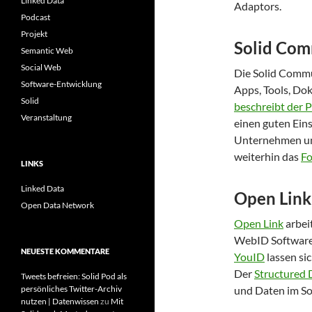
Linked Data
Adaptors.
Podcast
Projekt
Solid Co
Semantic Web
Social Web
Die Solid Commu
Software-Entwicklung
Apps, Tools, Do
Solid
beschreibt der 
Veranstaltung
einen guten Eins
Unternehmen und
weiterhin das
F
LINKS
Linked Data
Open Link
Open Data Network
Open Link
arbei
WebID Software. 
NEUESTE KOMMENTARE
YouID
lassen si
Der
Structured D
Tweets befreien: Solid Pod als
persönliches Twitter-Archiv
und Daten im So
nutzen | Datenwissen
zu
Mit