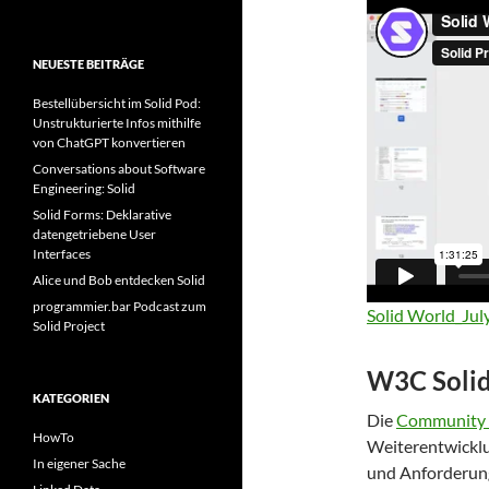
NEUESTE BEITRÄGE
Bestellübersicht im Solid Pod:
Unstrukturierte Infos mithilfe
von ChatGPT konvertieren
Conversations about Software
Engineering: Solid
Solid Forms: Deklarative
datengetriebene User
Interfaces
Alice und Bob entdecken Solid
programmier.bar Podcast zum
Solid World_Jul
Solid Project
W3C Soli
KATEGORIEN
Die
Community
HowTo
Weiterentwickl
In eigener Sache
und Anforderung