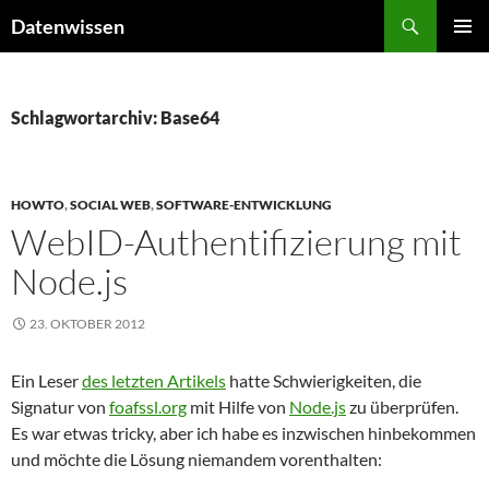
Zum
Suchen
Datenwissen
Inhalt
PRIMÄR
springen
MENÜ
Schlagwortarchiv: Base64
HOWTO
,
SOCIAL WEB
,
SOFTWARE-ENTWICKLUNG
WebID-Authentifizierung mit
Node.js
23. OKTOBER 2012
Ein Leser
des letzten Artikels
hatte Schwierigkeiten, die
Signatur von
foafssl.org
mit Hilfe von
Node.js
zu überprüfen.
Es war etwas tricky, aber ich habe es inzwischen hinbekommen
und möchte die Lösung niemandem vorenthalten: