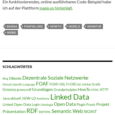
Ein funktionierendes, online ausführbares Code-Beispiel habe
ich auf der Plattform
jsapp.us hinterlegt
.
BASE64
FOAFSSL.ORG
HOWTO
NODE.JS
SIGNATUR
WEBID
SCHLAGWÖRTER
Dezentrale Soziale Netzwerke
DBpedia
Blog
FOAF
FrOSCon
FOAF+SSL
Grails
Domain Specific Language
GitHub
Groovy
Grundlagen
HowTo
groovyrdf
Grundprinzipien
HTTP
HTML
Linked Data
Java aktuell
JSON-LD
Konferenz
Open Data
Projekt
Linked Open Data
Login
Plugin
Praxis
Ontologie
RDF
Semantic Web
Präsentation
SIGINT
RDF/XML