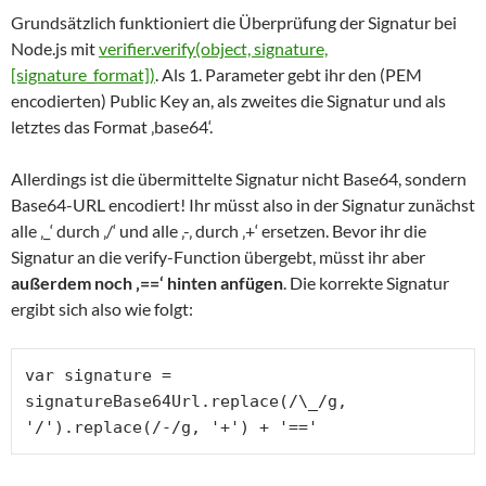
Grundsätzlich funktioniert die Überprüfung der Signatur bei
Node.js mit
verifier.verify(object, signature,
[signature_format])
. Als 1. Parameter gebt ihr den (PEM
encodierten) Public Key an, als zweites die Signatur und als
letztes das Format ‚base64‘.
Allerdings ist die übermittelte Signatur nicht Base64, sondern
Base64-URL encodiert! Ihr müsst also in der Signatur zunächst
alle ‚_‘ durch ‚/‘ und alle ‚-‚ durch ‚+‘ ersetzen. Bevor ihr die
Signatur an die verify-Function übergebt, müsst ihr aber
außerdem noch ‚==‘ hinten anfügen
. Die korrekte Signatur
ergibt sich also wie folgt:
var signature = 
signatureBase64Url.replace(/\_/g, 
'/').replace(/-/g, '+') + '=='