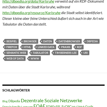
http://dbpedia.org/data/Karlsruhe
verweist
auf ein RDF-Dokument
mit Daten über die Stadt Karlsruhe, während
http://dbpedia.org/resource/Karlsruhe
die Stadt selbst identifiziert.
Dieser kleine aber feine Unterschied äußert sich auch in der Art wie
Tabulator die Daten darstellt.
BEISPIEL
BROWSER
DATEN
DATENBROWSER
DBPEDIA
FIREFOX
HTML
LINKED DATA
PRAXIS
RDF
SEMANTIC WEB
TABULATOR
TIM BERNERS-LEE
URI
WEB OF DATA
WWW
SCHLAGWÖRTER
Dezentrale Soziale Netzwerke
DBpedia
Blog
FOAF
FrOSCon
FOAF+SSL
Grails
Domain Specific Language
GitHub