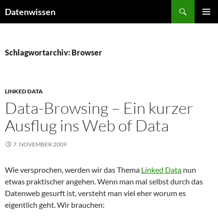
Zum
Suchen
Datenwissen
Inhalt
PRIMÄR
springen
MENÜ
Schlagwortarchiv: Browser
LINKED DATA
Data-Browsing – Ein kurzer
Ausflug ins Web of Data
7. NOVEMBER 2009
Wie versprochen, werden wir das Thema
Linked Data
nun
etwas praktischer angehen. Wenn man mal selbst durch das
Datenweb gesurft ist, versteht man viel eher worum es
eigentlich geht. Wir brauchen: