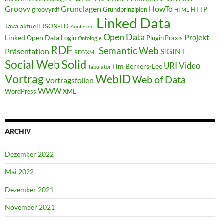
Groovy
Grundlagen
HowTo
groovyrdf
Grundprinzipien
HTTP
HTML
Linked Data
Java aktuell
JSON-LD
Konferenz
Open Data
Projekt
Linked Open Data
Login
Plugin
Praxis
Ontologie
RDF
Semantic Web
Präsentation
SIGINT
RDF/XML
Solid
Social Web
URI
Video
Tim Berners-Lee
Tabulator
WebID
Vortrag
Web of Data
Vortragsfolien
WWW
WordPress
XML
ARCHIV
Dezember 2022
Mai 2022
Dezember 2021
November 2021