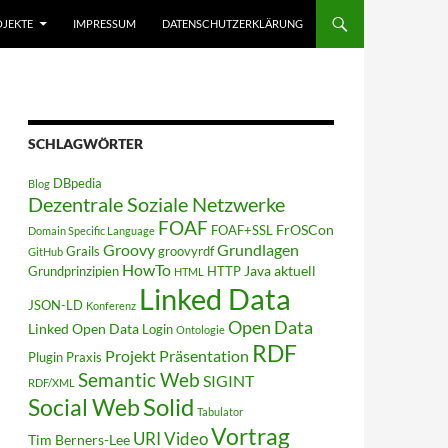
JEKTE
IMPRESSUM
DATENSCHUTZERKLÄRUNG
SCHLAGWÖRTER
DBpedia
Blog
Dezentrale Soziale Netzwerke
FOAF
FrOSCon
FOAF+SSL
Domain Specific Language
Groovy
Grundlagen
Grails
groovyrdf
GitHub
HowTo
Java aktuell
Grundprinzipien
HTTP
HTML
Linked Data
JSON-LD
Konferenz
Open Data
Linked Open Data
Login
Ontologie
RDF
Projekt
Präsentation
Plugin
Praxis
Semantic Web
SIGINT
RDF/XML
Solid
Social Web
Tabulator
Vortrag
URI
Video
Tim Berners-Lee