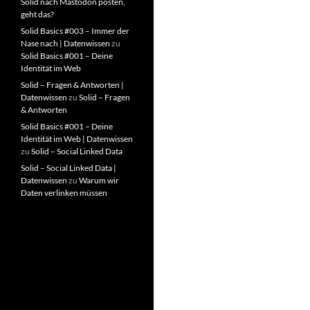
Solid nach Mastodon posten,
geht das?
Solid Basics #003 – Immer der
Nase nach | Datenwissen
zu
Solid Basics #001 – Deine
Identität im Web
Solid – Fragen & Antworten |
Datenwissen
zu
Solid – Fragen
& Antworten
Solid Basics #001 – Deine
Identität im Web | Datenwissen
zu
Solid – Social Linked Data
Solid – Social Linked Data |
Datenwissen
zu
Warum wir
Daten verlinken müssen