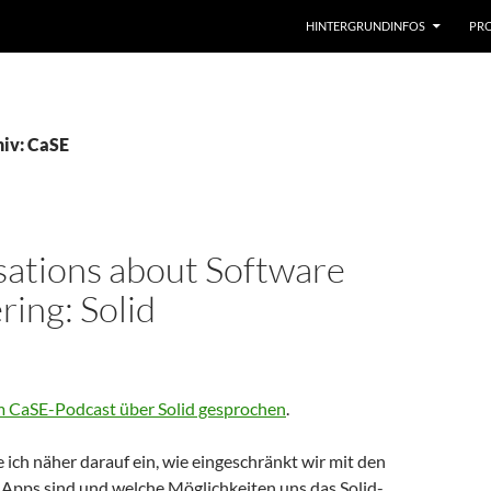
HINTERGRUNDINFOS
PRO
iv: CaSE
ations about Software
ring: Solid
m CaSE-Podcast über Solid gesprochen
.
e ich näher darauf ein, wie eingeschränkt wir mit den
 Apps sind und welche Möglichkeiten uns das Solid-