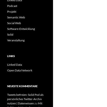
Linked Data
Podcast
Projekt
Semantic Web
Social Web
Software-Entwicklung
Solid
Veranstaltung
LINKS
Linked Data
Open Data Network
NEUESTE KOMMENTARE
Tweets befreien: Solid Pod als
persönliches Twitter-Archiv
nutzen | Datenwissen
zu
Mit