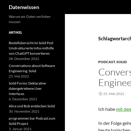
Suchen
Datenwissen
Zum
Warum wir Daten verlinken
müssen
Inhalt
springen
ARTIKEL
Schlagwortarch
Bestellübersicht im Solid Pod:
Unstrukturierte Infos mithilfe
von ChatGPT konvertieren
28. Dezember 2022
PODCAST
,
SOLID
Conversations about Software
Convers
Engineering: Solid
25. Mai 2022
Enginee
Solid Forms: Deklarative
datengetriebene User
Interfaces
25. MAI 2022
6. Dezember 2021
Alice und Bob entdecken Solid
Ich habe
mit de
30. November 2021
programmier.bar Podcast zum
In der Folge geh
Solid Project
3. Januar 2021
heute typischen