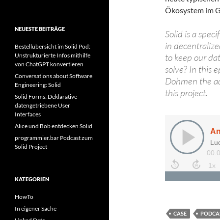
Ökosystem im Ge
NEUESTE BEITRÄGE
Solid is a speci
in decentraliz
Bestellübersicht im Solid Pod:
Unstrukturierte Infos mithilfe
to keep our da
von ChatGPT konvertieren
solve? In this 
Conversations about Software
Dohmen the adv
Engineering: Solid
this project.
Solid Forms: Deklarative
datengetriebene User
Interfaces
Alice und Bob entdecken Solid
programmier.bar Podcast zum
Solid Project
KATEGORIEN
HowTo
In eigener Sache
CASE
PODCA