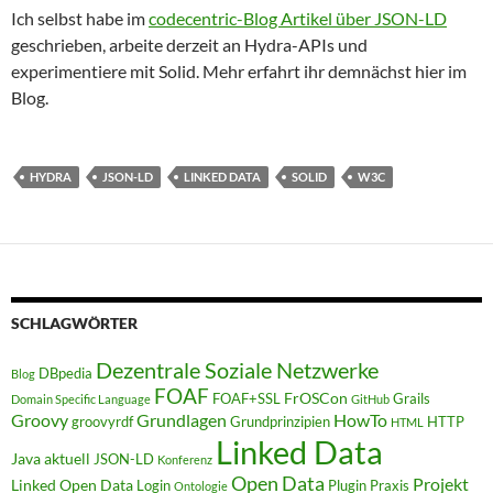
Ich selbst habe im
codecentric-Blog Artikel über JSON-LD
geschrieben, arbeite derzeit an Hydra-APIs und
experimentiere mit Solid. Mehr erfahrt ihr demnächst hier im
Blog.
HYDRA
JSON-LD
LINKED DATA
SOLID
W3C
SCHLAGWÖRTER
Dezentrale Soziale Netzwerke
DBpedia
Blog
FOAF
FrOSCon
FOAF+SSL
Grails
Domain Specific Language
GitHub
Groovy
Grundlagen
HowTo
groovyrdf
Grundprinzipien
HTTP
HTML
Linked Data
Java aktuell
JSON-LD
Konferenz
Open Data
Projekt
Linked Open Data
Login
Plugin
Praxis
Ontologie