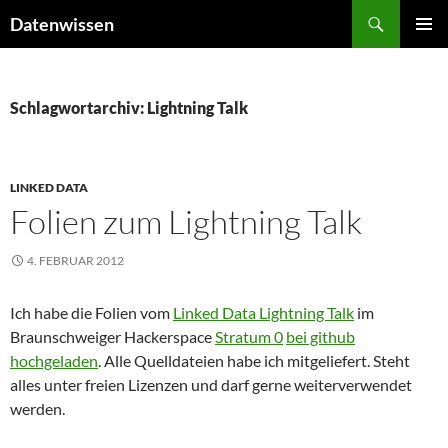
Zum
Suchen
Datenwissen
Inhalt
PRIMÄR
springen
MENÜ
Schlagwortarchiv: Lightning Talk
LINKED DATA
Folien zum Lightning Talk
4. FEBRUAR 2012
Ich habe die Folien vom
Linked Data Lightning Talk
im
Braunschweiger Hackerspace
Stratum 0
bei github
hochgeladen
. Alle Quelldateien habe ich mitgeliefert. Steht
alles unter freien Lizenzen und darf gerne weiterverwendet
werden.