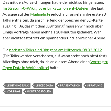
Das mit den Aufzeichnungen hat leider nicht so hingehauen.
Im Stratum-0-Wiki gibt es Links zu Torrent-Dateien
, die laut
Aussage auf der
Mailingliste
jedoch nur ungefähr die ersten 3
Talks enthalten, da anschließend der Speicher der SD-Karte
ausging… Ja, das mit dem „Lightning“ müssen wir noch üben.
Einige Vorträge haben mehr als 20 Minuten gedauert. War
aber nichtsdestotrotz ein spannender und lehrreicher Abend.
Die
nächsten Talks sind übrigens am Mittwoch, 08.02.2012
(Die Talks werden verschoben, auf wann steht noch nicht fest).
Allerdings ohne mich, da ich an diesem Abend einen
Vortrag zu
Open Data in Wolfenbüttel
halte.
LIGHTNING TALK
LINKED DATA
PRÄSENTATION
STRATUM 0
VORTRAG
VORTRAGSFOLIEN