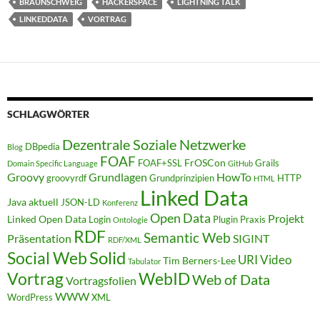
BRAUNSCHWEIG
HACKERSPACE
LIGHTNING TALK
LINKEDDATA
VORTRAG
SCHLAGWÖRTER
Dezentrale Soziale Netzwerke
DBpedia
Blog
FOAF
FrOSCon
FOAF+SSL
Grails
Domain Specific Language
GitHub
Groovy
Grundlagen
HowTo
groovyrdf
Grundprinzipien
HTTP
HTML
Linked Data
Java aktuell
JSON-LD
Konferenz
Open Data
Projekt
Linked Open Data
Login
Plugin
Praxis
Ontologie
RDF
Semantic Web
Präsentation
SIGINT
RDF/XML
Solid
Social Web
URI
Video
Tim Berners-Lee
Tabulator
WebID
Vortrag
Web of Data
Vortragsfolien
WWW
WordPress
XML