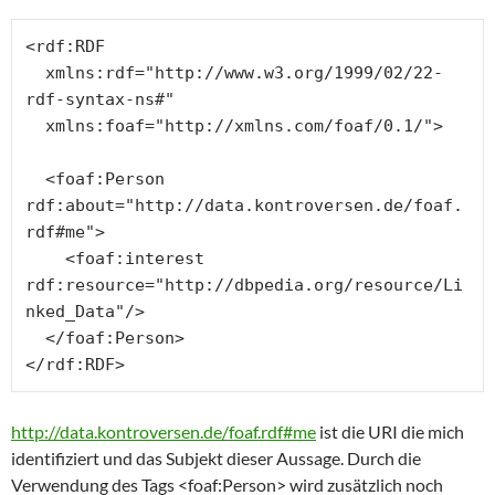
<rdf:RDF

  xmlns:rdf="http://www.w3.org/1999/02/22-
rdf-syntax-ns#"

  xmlns:foaf="http://xmlns.com/foaf/0.1/">

  <foaf:Person 
rdf:about="http://data.kontroversen.de/foaf.
rdf#me">

    <foaf:interest 
rdf:resource="http://dbpedia.org/resource/Li
nked_Data"/>

  </foaf:Person>

</rdf:RDF>
http://data.kontroversen.de/foaf.rdf#me
ist die URI die mich
identifiziert und das Subjekt dieser Aussage. Durch die
Verwendung des Tags <foaf:Person> wird zusätzlich noch