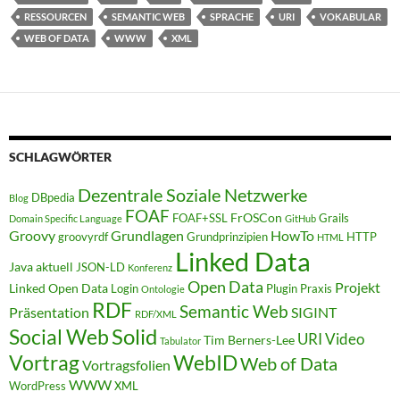
RESSOURCEN
SEMANTIC WEB
SPRACHE
URI
VOKABULAR
WEB OF DATA
WWW
XML
SCHLAGWÖRTER
Dezentrale Soziale Netzwerke
DBpedia
Blog
FOAF
FrOSCon
FOAF+SSL
Grails
Domain Specific Language
GitHub
Groovy
Grundlagen
HowTo
groovyrdf
Grundprinzipien
HTTP
HTML
Linked Data
Java aktuell
JSON-LD
Konferenz
Open Data
Projekt
Linked Open Data
Login
Plugin
Praxis
Ontologie
RDF
Semantic Web
Präsentation
SIGINT
RDF/XML
Solid
Social Web
URI
Video
Tim Berners-Lee
Tabulator
WebID
Vortrag
Web of Data
Vortragsfolien
WWW
WordPress
XML