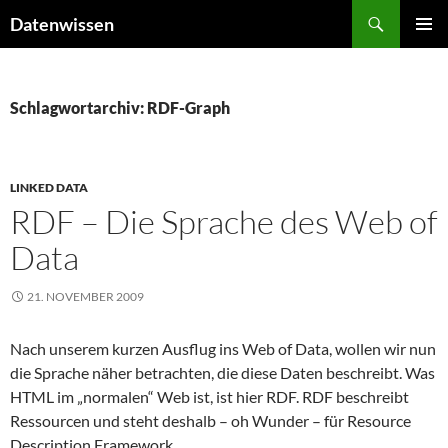
Zum
Suchen
Datenwissen
Inhalt
PRIMÄR
springen
MENÜ
Schlagwortarchiv: RDF-Graph
LINKED DATA
RDF – Die Sprache des Web of
Data
21. NOVEMBER 2009
Nach unserem kurzen Ausflug ins Web of Data, wollen wir nun
die Sprache näher betrachten, die diese Daten beschreibt. Was
HTML im „normalen“ Web ist, ist hier RDF. RDF beschreibt
Ressourcen und steht deshalb – oh Wunder – für Resource
Description Framework.