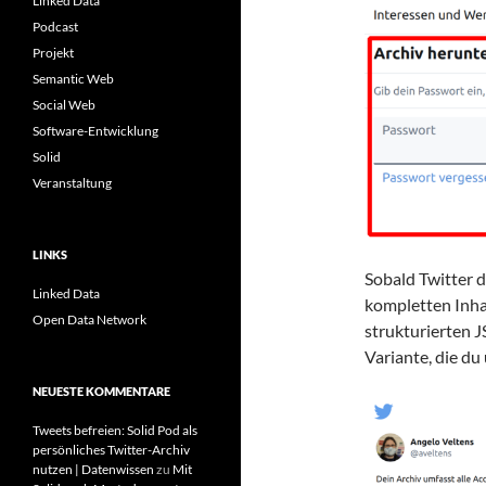
Linked Data
Podcast
Projekt
Semantic Web
Social Web
Software-Entwicklung
Solid
Veranstaltung
LINKS
Sobald Twitter d
Linked Data
kompletten Inha
Open Data Network
strukturierten 
Variante, die d
NEUESTE KOMMENTARE
Tweets befreien: Solid Pod als
persönliches Twitter-Archiv
nutzen | Datenwissen
zu
Mit