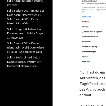
Solid nach Mastodon posten,
geht das?
Solid Basics #003 – Immer der
Nase nach | Datenwissen
zu
Solid Basics #001 – Deine
Identität im Web
Solid – Fragen & Antworten |
Datenwissen
zu
Solid – Fragen
& Antworten
Solid Basics #001 – Deine
Identität im Web | Datenwissen
zu
Solid – Social Linked Data
Solid – Social Linked Data |
Datenwissen
zu
Warum wir
Daten verlinken müssen
Nun hast du ein 
Aktivitäten, da
Zugriffsrechte d
das Archiv auch 
enthält.