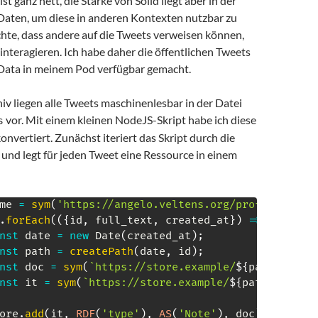
t ganz nett, die Stärke von Solid liegt aber in der
Daten, um diese in anderen Kontexten nutzbar zu
hte, dass andere auf die Tweets verweisen können,
interagieren. Ich habe daher die öffentlichen Tweets
 Data in meinem Pod verfügbar gemacht.
iv liegen alle Tweets maschinenlesbar in der Datei
vor. Mit einem kleinen NodeJS-Skript habe ich diese
s
onvertiert. Zunächst iteriert das Skript durch die
 und legt für jeden Tweet eine Ressource in einem
me 
=
sym
(
'https://angelo.veltens.org/profile/card
.
forEach
(
(
{
id
,
 full_text
,
 created_at
}
)
=>
{
nst
 date 
=
new
Date
(
created_at
)
;
nst
 path 
=
createPath
(
date
,
 id
)
;
nst
 doc 
=
sym
(
`
https://store.example/
${
path
}
`
)
nst
 it 
=
sym
(
`
https://store.example/
${
path
}
#it
`
)
;
ore
.
add
(
it
,
RDF
(
'type'
)
,
AS
(
'Note'
)
,
 doc
)
;