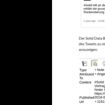
Der Solid Data 
des Tweets zu r
anzuzeigen: