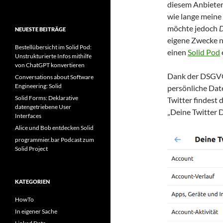
diesem Anbieter
wie lange meine 
möchte jedoch
D
NEUESTE BEITRÄGE
eigene Zwecke n
Bestellübersicht im Solid Pod:
einen
Solid Pod
Unstrukturierte Infos mithilfe
von ChatGPT konvertieren
Dank der DSGVO 
Conversations about Software
Engineering: Solid
persönliche Dat
Solid Forms: Deklarative
Twitter findest 
datengetriebene User
„Deine Twitter 
Interfaces
Alice und Bob entdecken Solid
programmier.bar Podcast zum
Solid Project
KATEGORIEN
HowTo
In eigener Sache