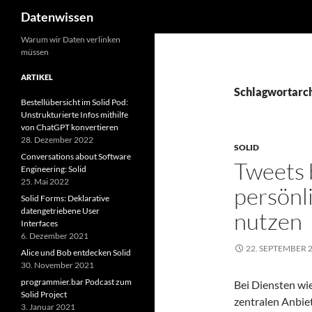
Suchen
Datenwissen
Zum
Warum wir Daten verlinken
müssen
Inhalt
springen
ARTIKEL
Schlagwortarch
Bestellübersicht im Solid Pod:
Unstrukturierte Infos mithilfe
von ChatGPT konvertieren
28. Dezember 2022
SOLID
Conversations about Software
Tweets b
Engineering: Solid
25. Mai 2022
persönl
Solid Forms: Deklarative
datengetriebene User
nutzen
Interfaces
6. Dezember 2021
22. SEPTEMBER 
Alice und Bob entdecken Solid
30. November 2021
programmier.bar Podcast zum
Bei Diensten wie
Solid Project
zentralen Anbie
3. Januar 2021