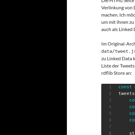
Die HTML-Seite is
Verlinkung von 
machen. Ich möc
um mit ihnen zu 
auch als Linked
Im Original-Arch
data/tweet.j
zu Linked Data k
Liste der Tweets
rdflib Store an:
const
 
tweets
co
co
co
co
    st