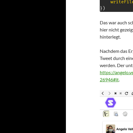
writeFil
}
)
Das war auch sch
hier nicht gezei
hinterlegt.
Nachdem das Erg
Tweet durch eine
werden. Der unt
https://angelo
26946#it
.