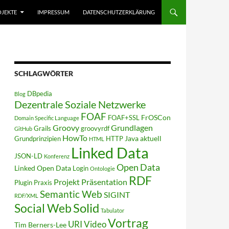
JEKTE
IMPRESSUM
DATENSCHUTZERKLÄRUNG
SCHLAGWÖRTER
DBpedia
Blog
Dezentrale Soziale Netzwerke
FOAF
FrOSCon
FOAF+SSL
Domain Specific Language
Groovy
Grundlagen
Grails
groovyrdf
GitHub
HowTo
Java aktuell
Grundprinzipien
HTTP
HTML
Linked Data
JSON-LD
Konferenz
Open Data
Linked Open Data
Login
Ontologie
RDF
Projekt
Präsentation
Plugin
Praxis
Semantic Web
SIGINT
RDF/XML
Solid
Social Web
Tabulator
Vortrag
URI
Video
Tim Berners-Lee