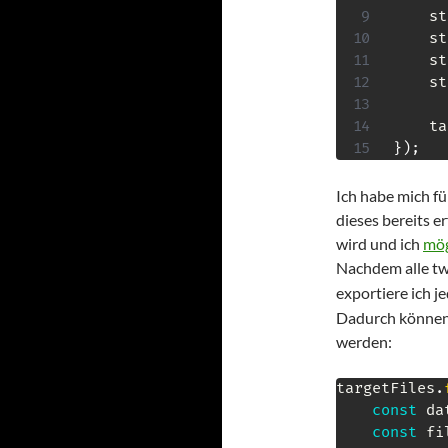
    st
    st
    st
    st
    ta
}
)
;
Ich habe mich fü
dieses bereits e
wird und ich
mög
Nachdem alle t
exportiere ich je
Dadurch können 
werden:
targetFiles
.
const
 da
const
 fi