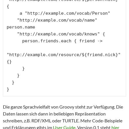
{

     a "http://example.com/vocab/Person"

    "http://example.com/vocab/name" 
person.name

    "http://example.com/vocab/knows" {

      person.friends.each { friend ->

"http://example.com/resource/${friend.nick}" 
{}

      }

    }

  }

}
Die ganze Sprachvielfalt von Groovy steht zur Verfügung. Die
Daten lassen sich dann in beliebigen Repräsentation
schreiben, z.B. RDF/XML oder TURTLE. Mehr Code-Beispiele
und Erklärungen gibts im
User Guide
. Version 0.1 steht
hier