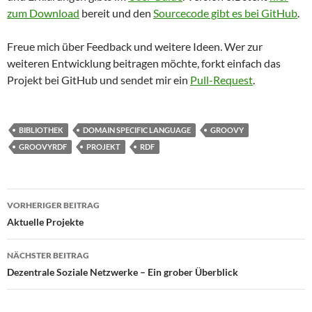
zum Download
bereit und den
Sourcecode gibt es bei GitHub
.
Freue mich über Feedback und weitere Ideen. Wer zur
weiteren Entwicklung beitragen möchte, forkt einfach das
Projekt bei GitHub und sendet mir ein
Pull-Request
.
BIBLIOTHEK
DOMAIN SPECIFIC LANGUAGE
GROOVY
GROOVYRDF
PROJEKT
RDF
Beitragsnavigation
VORHERIGER BEITRAG
Aktuelle Projekte
NÄCHSTER BEITRAG
Dezentrale Soziale Netzwerke – Ein grober Überblick