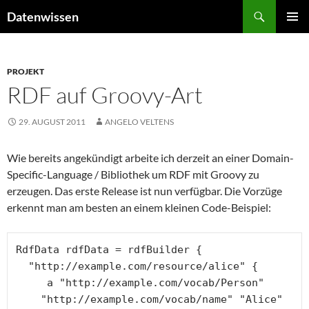
Zum
Suchen
Datenwissen
Inhalt
PRIMÄR
springen
MENÜ
PROJEKT
RDF auf Groovy-Art
29. AUGUST 2011
ANGELO VELTENS
Wie bereits angekündigt arbeite ich derzeit an einer Domain-
Specific-Language / Bibliothek um RDF mit Groovy zu
erzeugen. Das erste Release ist nun verfügbar. Die Vorzüge
erkennt man am besten an einem kleinen Code-Beispiel:
RdfData rdfData = rdfBuilder {

  "http://example.com/resource/alice" {

     a "http://example.com/vocab/Person"

    "http://example.com/vocab/name" "Alice"
