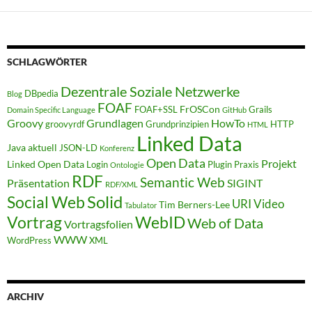
SCHLAGWÖRTER
Dezentrale Soziale Netzwerke
DBpedia
Blog
FOAF
FrOSCon
FOAF+SSL
Grails
Domain Specific Language
GitHub
Groovy
Grundlagen
HowTo
groovyrdf
Grundprinzipien
HTTP
HTML
Linked Data
Java aktuell
JSON-LD
Konferenz
Open Data
Projekt
Linked Open Data
Login
Plugin
Praxis
Ontologie
RDF
Semantic Web
Präsentation
SIGINT
RDF/XML
Solid
Social Web
URI
Video
Tim Berners-Lee
Tabulator
WebID
Vortrag
Web of Data
Vortragsfolien
WWW
WordPress
XML
ARCHIV