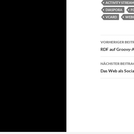
ACTIVITY STREA
DIASPORA
F
VCARD
WEBI
Beitragsn
VORHERIGER BEIT
RDF auf Groovy-A
NÄCHSTER BEITRA
Das Web als Soci