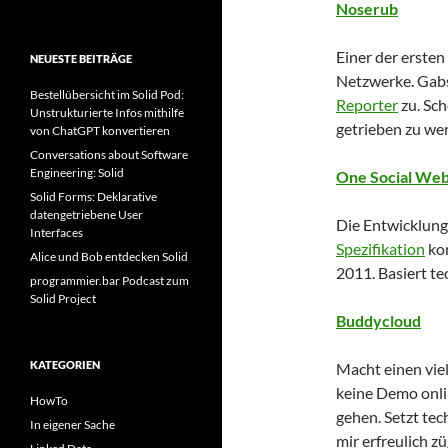
Noserub
Einer der ersten
NEUESTE BEITRÄGE
Netzwerke. Gabs
Bestellübersicht im Solid Pod:
Reporter
zu. Sch
Unstrukturierte Infos mithilfe
getrieben zu wer
von ChatGPT konvertieren
Conversations about Software
Engineering: Solid
One Social We
Solid Forms: Deklarative
datengetriebene User
Die Entwicklung 
Interfaces
Spezifikation
kon
Alice und Bob entdecken Solid
2011. Basiert t
programmier.bar Podcast zum
Solid Project
Buddycloud
KATEGORIEN
Macht einen vie
keine Demo onlin
HowTo
gehen. Setzt te
In eigener Sache
mir erfreulich z