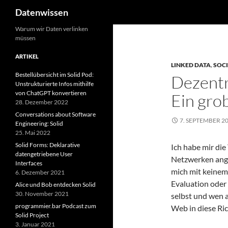
Suchen
Datenwissen
Zum
Warum wir Daten verlinken
müssen
Inhalt
springen
ARTIKEL
LINKED DATA
,
SOC
Bestellübersicht im Solid Pod:
Dezentr
Unstrukturierte Infos mithilfe
von ChatGPT konvertieren
Ein gro
28. Dezember 2022
Conversations about Software
7. SEPTEMBER 2
Engineering: Solid
25. Mai 2022
Solid Forms: Deklarative
Ich habe mir die
datengetriebene User
Netzwerken ange
Interfaces
mich mit keinem 
6. Dezember 2021
Evaluation oder 
Alice und Bob entdecken Solid
30. November 2021
selbst und wen a
programmier.bar Podcast zum
Web in diese Ric
Solid Project
3. Januar 2021