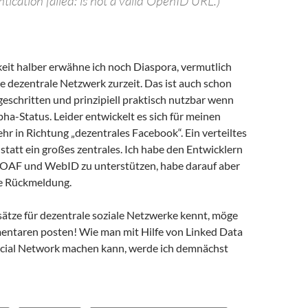
ication failed: is not a valid OpenID URL.)
keit halber erwähne ich noch Diaspora, vermutlich
e dezentrale Netzwerk zurzeit. Das ist auch schon
geschritten und prinzipiell praktisch nutzbar wenn
ha-Status. Leider entwickelt es sich für meinen
r in Richtung „dezentrales Facebook“. Ein verteiltes
 statt ein großes zentrales. Ich habe den Entwicklern
OAF und WebID zu unterstützen, habe darauf aber
ne Rückmeldung.
ätze für dezentrale soziale Netzwerke kennt, möge
entaren posten! Wie man mit Hilfe von Linked Data
cial Network machen kann, werde ich demnächst