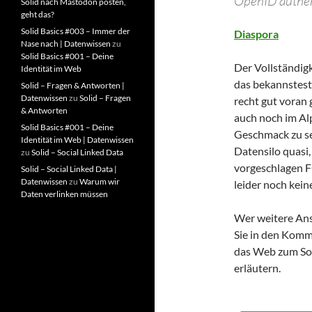
OpenID authent
Solid nach Mastodon posten,
geht das?
Solid Basics #003 – Immer der
Diaspora
Nase nach | Datenwissen
zu
Solid Basics #001 – Deine
Der Vollständig
Identität im Web
das bekannstest
Solid – Fragen & Antworten |
Datenwissen
zu
Solid – Fragen
recht gut voran 
& Antworten
auch noch im Alp
Solid Basics #001 – Deine
Geschmack zu seh
Identität im Web | Datenwissen
Datensilo quasi,
zu
Solid – Social Linked Data
vorgeschlagen F
Solid – Social Linked Data |
Datenwissen
zu
Warum wir
leider noch kei
Daten verlinken müssen
Wer weitere Ans
Sie in den Komm
das Web zum So
erläutern.