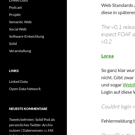
Linked Data
Web Standards /
Podcast
diese in spätere
Projekt
Semantic Web
The v0.1 relea
Social Web
expect FOAF an
Software-Entwicklung
v0.2
Solid
Veranstaltung
Lorea
So ganz klar wur
LINKS
nicht. Gibt zwar
Linked Data
und sogar
WebI
Open Data Network
Login auf diese
Couldnt login w
NEUESTE KOMMENTARE
Tweets befreien: Solid Pod als
Fehlermeldung 
persönliches Twitter-Archiv
nutzen | Datenwissen
zu
Mit