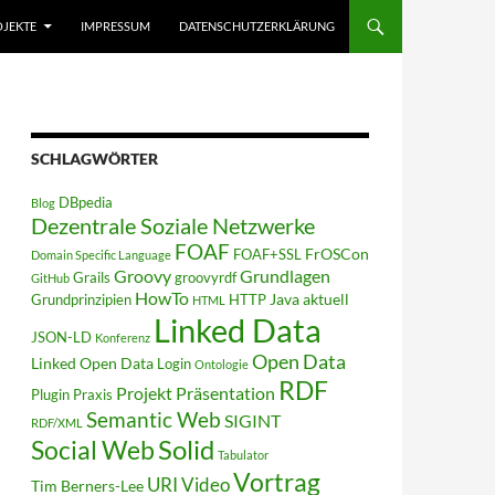
JEKTE
IMPRESSUM
DATENSCHUTZERKLÄRUNG
SCHLAGWÖRTER
DBpedia
Blog
Dezentrale Soziale Netzwerke
FOAF
FrOSCon
FOAF+SSL
Domain Specific Language
Groovy
Grundlagen
Grails
groovyrdf
GitHub
HowTo
Java aktuell
Grundprinzipien
HTTP
HTML
Linked Data
JSON-LD
Konferenz
Open Data
Linked Open Data
Login
Ontologie
RDF
Projekt
Präsentation
Plugin
Praxis
Semantic Web
SIGINT
RDF/XML
Solid
Social Web
Tabulator
Vortrag
URI
Video
Tim Berners-Lee