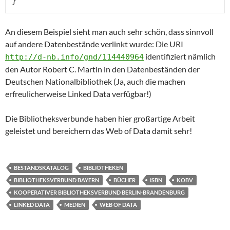
}
An diesem Beispiel sieht man auch sehr schön, dass sinnvoll
auf andere Datenbestände verlinkt wurde: Die URI
identifiziert nämlich
http://d-nb.info/gnd/114440964
den Autor Robert C. Martin in den Datenbeständen der
Deutschen Nationalbibliothek (Ja, auch die machen
erfreulicherweise Linked Data verfügbar!)
Die Bibliotheksverbunde haben hier großartige Arbeit
geleistet und bereichern das Web of Data damit sehr!
BESTANDSKATALOG
BIBLIOTHEKEN
BIBLIOTHEKSVERBUND BAYERN
BÜCHER
ISBN
KOBV
KOOPERATIVER BIBLIOTHEKSVERBUND BERLIN-BRANDENBURG
LINKED DATA
MEDIEN
WEB OF DATA