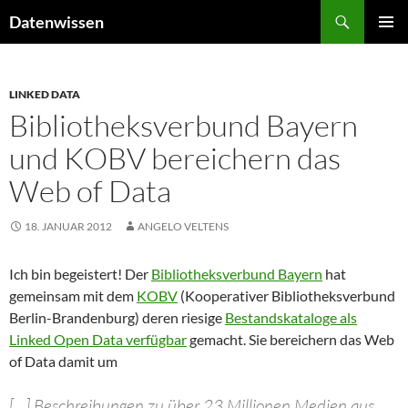
Zum
Suchen
Datenwissen
Inhalt
PRIMÄR
springen
MENÜ
LINKED DATA
Bibliotheksverbund Bayern
und KOBV bereichern das
Web of Data
18. JANUAR 2012
ANGELO VELTENS
Ich bin begeistert! Der
Bibliotheksverbund Bayern
hat
gemeinsam mit dem
KOBV
(Kooperativer Bibliotheksverbund
Berlin-Brandenburg) deren riesige
Bestandskataloge als
Linked Open Data verfügbar
gemacht. Sie bereichern das Web
of Data damit um
[…] Beschreibungen zu über 23 Millionen Medien aus