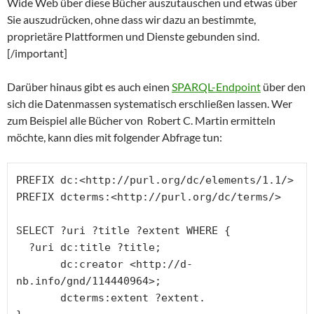
Wide Web über diese Bücher auszutauschen und etwas über
Sie auszudrücken, ohne dass wir dazu an bestimmte,
proprietäre Plattformen und Dienste gebunden sind.
[/important]
Darüber hinaus gibt es auch einen
SPARQL-Endpoint
über den
sich die Datenmassen systematisch erschließen lassen. Wer
zum Beispiel alle Bücher von Robert C. Martin ermitteln
möchte, kann dies mit folgender Abfrage tun:
PREFIX dc:<http://purl.org/dc/elements/1.1/>

PREFIX dcterms:<http://purl.org/dc/terms/>

SELECT ?uri ?title ?extent WHERE {

  ?uri dc:title ?title;

       dc:creator <http://d-
nb.info/gnd/114440964>;

       dcterms:extent ?extent.
