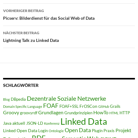
Beitragsnavigation
VORHERIGER BEITRAG
Picserv: Bilderdienst für das Social Web of Data
NÄCHSTER BEITRAG
Lightning Talk zu Linked Data
SCHLAGWÖRTER
Dezentrale Soziale Netzwerke
DBpedia
Blog
FOAF
FrOSCon
FOAF+SSL
Grails
Domain Specific Language
GitHub
Groovy
Grundlagen
HowTo
groovyrdf
Grundprinzipien
HTTP
HTML
Linked Data
Java aktuell
JSON-LD
Konferenz
Open Data
Projekt
Linked Open Data
Login
Plugin
Praxis
Ontologie