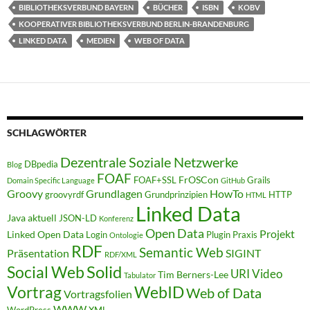
BIBLIOTHEKSVERBUND BAYERN
BÜCHER
ISBN
KOBV
KOOPERATIVER BIBLIOTHEKSVERBUND BERLIN-BRANDENBURG
LINKED DATA
MEDIEN
WEB OF DATA
SCHLAGWÖRTER
Dezentrale Soziale Netzwerke
DBpedia
Blog
FOAF
FrOSCon
FOAF+SSL
Grails
Domain Specific Language
GitHub
Groovy
Grundlagen
HowTo
groovyrdf
Grundprinzipien
HTTP
HTML
Linked Data
Java aktuell
JSON-LD
Konferenz
Open Data
Projekt
Linked Open Data
Login
Plugin
Praxis
Ontologie
RDF
Semantic Web
Präsentation
SIGINT
RDF/XML
Solid
Social Web
URI
Video
Tim Berners-Lee
Tabulator
WebID
Vortrag
Web of Data
Vortragsfolien
WWW