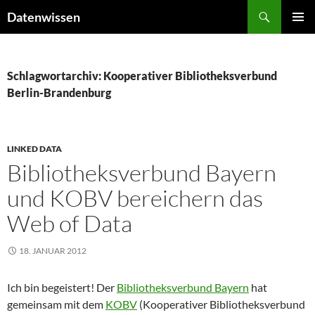
Zum
Suchen
Datenwissen
Inhalt
PRIMÄR
springen
MENÜ
Schlagwortarchiv: Kooperativer Bibliotheksverbund
Berlin-Brandenburg
LINKED DATA
Bibliotheksverbund Bayern
und KOBV bereichern das
Web of Data
18. JANUAR 2012
Ich bin begeistert! Der
Bibliotheksverbund Bayern
hat
gemeinsam mit dem
KOBV
(Kooperativer Bibliotheksverbund