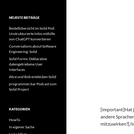
NEUESTE BEITRÄGE
Bestellübersicht im Solid Pod:
Unstrukturierte Infos mithilfe
von ChatGPT konvertieren
Conversations about Software
Engineering: Solid
Solid Forms: Deklarative
datengetriebene User
Interfaces
Alice und Bob entdecken Solid
programmier.bar Podcast zum
Solid Project
[important]Hat 
KATEGORIEN
andere Sprachen
HowTo
mitzuwirken?[/i
In eigener Sache