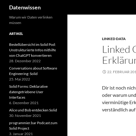
Suchen
Datenwissen
Zum
Warum wir Daten verlinken
müssen
Inhalt
springen
ARTIKEL
LINKED DATA
Bestellübersicht im Solid Pod:
Linked 
Unstrukturierte Infos mithilfe
von ChatGPT konvertieren
Erkläru
28. Dezember 2022
Conversations about Software
22. FEBRUAR 20
Engineering: Solid
25. Mai 2022
Solid Forms: Deklarative
Dir ist noch nich
datengetriebene User
oder warum und 
Interfaces
vierminütige Er
6. Dezember 2021
verständlich auf
Alice und Bob entdecken Solid
30. November 2021
programmier.bar Podcast zum
Solid Project
3. Januar 2021