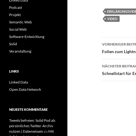
Linked Data
Podcast
ERKLÄRUNGSVID
Projekt
VIDEO
Semantic Web
Social Web
Software-Entwicklung
Beitragsn
Solid
VORHERIGER BEIT
Veranstaltung
Folien zum Lightn
NÄCHSTER BEITRA
LINKS
Schnellstart für 
Linked Data
Open Data Network
NEUESTE KOMMENTARE
Tweets befreien: Solid Pod als
persönliches Twitter-Archiv
nutzen | Datenwissen
zu
Mit