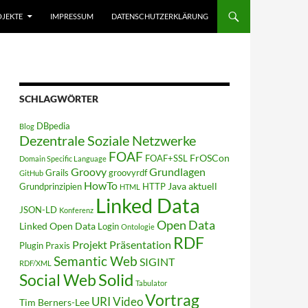
JEKTE
IMPRESSUM
DATENSCHUTZERKLÄRUNG
SCHLAGWÖRTER
DBpedia
Blog
Dezentrale Soziale Netzwerke
FOAF
FrOSCon
FOAF+SSL
Domain Specific Language
Groovy
Grundlagen
Grails
groovyrdf
GitHub
HowTo
Java aktuell
Grundprinzipien
HTTP
HTML
Linked Data
JSON-LD
Konferenz
Open Data
Linked Open Data
Login
Ontologie
RDF
Projekt
Präsentation
Plugin
Praxis
Semantic Web
SIGINT
RDF/XML
Solid
Social Web
Tabulator
Vortrag
URI
Video
Tim Berners-Lee