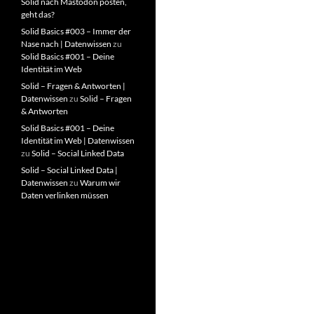
Solid nach Mastodon posten,
geht das?
Solid Basics #003 – Immer der
Nase nach | Datenwissen
zu
Solid Basics #001 – Deine
Identität im Web
Solid – Fragen & Antworten |
Datenwissen
zu
Solid – Fragen
& Antworten
Solid Basics #001 – Deine
Identität im Web | Datenwissen
zu
Solid – Social Linked Data
Solid – Social Linked Data |
Datenwissen
zu
Warum wir
Daten verlinken müssen