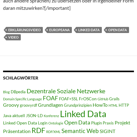
auch andere Sprachen) zu übersetzen oder in irgendeiner Form
daran mitzuwirken?[/important]
ERKLÄRUNGSVIDEO
EUROPEANA
LINKED DATA
OPEN DATA
VIDEO
SCHLAGWÖRTER
Dezentrale Soziale Netzwerke
DBpedia
Blog
FOAF
FrOSCon
FOAF+SSL
Grails
Domain Specific Language
GitHub
Groovy
Grundlagen
HowTo
groovyrdf
Grundprinzipien
HTTP
HTML
Linked Data
Java aktuell
JSON-LD
Konferenz
Open Data
Projekt
Linked Open Data
Login
Plugin
Praxis
Ontologie
RDF
Semantic Web
Präsentation
SIGINT
RDF/XML