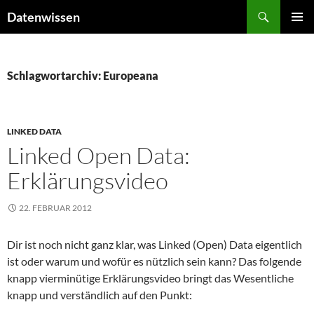
Zum
Suchen
Datenwissen
Inhalt
PRIMÄR
springen
MENÜ
Schlagwortarchiv: Europeana
LINKED DATA
Linked Open Data:
Erklärungsvideo
22. FEBRUAR 2012
Dir ist noch nicht ganz klar, was Linked (Open) Data eigentlich
ist oder warum und wofür es nützlich sein kann? Das folgende
knapp vierminütige Erklärungsvideo bringt das Wesentliche
knapp und verständlich auf den Punkt: