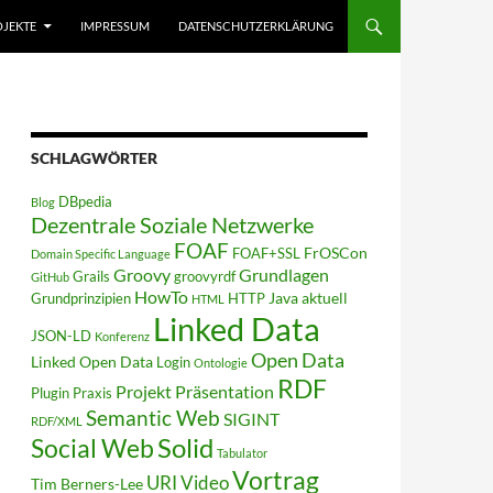
JEKTE
IMPRESSUM
DATENSCHUTZERKLÄRUNG
SCHLAGWÖRTER
DBpedia
Blog
Dezentrale Soziale Netzwerke
FOAF
FrOSCon
FOAF+SSL
Domain Specific Language
Groovy
Grundlagen
Grails
groovyrdf
GitHub
HowTo
Java aktuell
Grundprinzipien
HTTP
HTML
Linked Data
JSON-LD
Konferenz
Open Data
Linked Open Data
Login
Ontologie
RDF
Projekt
Präsentation
Plugin
Praxis
Semantic Web
SIGINT
RDF/XML
Solid
Social Web
Tabulator
Vortrag
URI
Video
Tim Berners-Lee