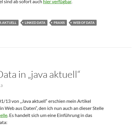
el sind ab sofort auch
hier verfügbar
.
A AKTUELL
LINKED DATA
PRAXIS
WEB OF DATA
ata in „java aktuell“
13
1/13 von „Java aktuell“ erschien mein Artikel
in Web aus Daten“, den ich nun auch an dieser Stelle
elle
. Es handelt sich um eine Einführung in das
ata: