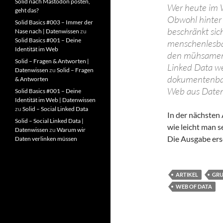
Solid nach Mastodon posten,
Wer heute im W
geht das?
Obwohl hinter
Solid Basics #003 – Immer der
beschränkt sic
Nase nach | Datenwissen
zu
Solid Basics #001 – Deine
menschenlesbar
Identität im Web
den mühsamen 
Solid – Fragen & Antworten |
Linked Data we
Datenwissen
zu
Solid – Fragen
dokumentenbas
& Antworten
Web aus Daten
Solid Basics #001 – Deine
Identität im Web | Datenwissen
zu
Solid – Social Linked Data
In der nächsten 
Solid – Social Linked Data |
wie leicht man s
Datenwissen
zu
Warum wir
Die Ausgabe ers
Daten verlinken müssen
ARTIKEL
GR
WEB OF DATA