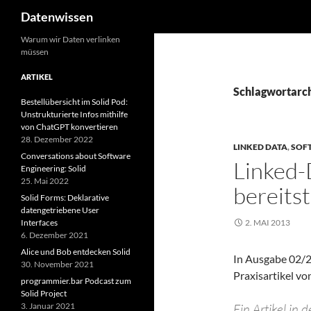
Suchen
Datenwissen
Zum
Warum wir Daten verlinken
müssen
Inhalt
springen
ARTIKEL
Schlagwortarch
Bestellübersicht im Solid Pod:
Unstrukturierte Infos mithilfe
von ChatGPT konvertieren
28. Dezember 2022
LINKED DATA
,
SOF
Conversations about Software
Linked-
Engineering: Solid
25. Mai 2022
bereits
Solid Forms: Deklarative
datengetriebene User
Interfaces
2. MAI 2013
6. Dezember 2021
Alice und Bob entdecken Solid
In Ausgabe 02/20
30. November 2021
Praxisartikel vo
programmier.bar Podcast zum
Solid Project
3. Januar 2021
Ein Artikel in 