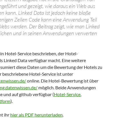
ngeführt und gezeigt, wie daraus ein Web aus
n kann. Linked Data ist jedoch keine bloße
enigen Zeilen Code kann eine Anwendung Teil
ebs werden. Der Beitrag zeigt, wie man Linked
tlichen und in seinen Anwendungen verwerten
ein Hotel-Service beschrieben, der Hotel-
ls Linked Data verfügbar macht. Eine weitere
umiert diese Daten um die Bewertung der Hotels zu
 beschriebene Hotel-Service ist unter
atenwissen.de/
online. Die Hotel-Bewertung ist über
ing.datenwissen.de/
möglich. Beide Anwendungen
e und auf github verfügbar (
Hotel-Service
,
tform
).
nt ihr
hier als PDF herunterladen
.