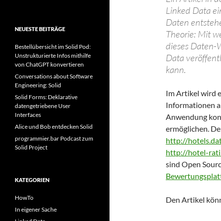
Linked Data ei
Daten entstehe
NEUESTE BEITRÄGE
Theorie: Mit w
dieses Daten-W
Bestellübersicht im Solid Pod:
Unstrukturierte Infos mithilfe
Data veröffen
von ChatGPT konvertieren
kann.
Conversations about Software
Engineering: Solid
Im Artikel wird 
Solid Forms: Deklarative
Informationen a
datengetriebene User
Interfaces
Anwendung kons
Alice und Bob entdecken Solid
ermöglichen. Der
programmier.bar Podcast zum
http://hotels.d
Solid Project
http://hotel-rat
sind Open Sourc
Bewertungsplat
KATEGORIEN
HowTo
Den Artikel kön
In eigener Sache