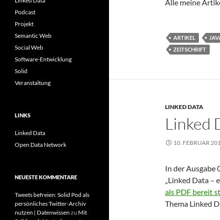
Linked Data
Alle meine Artik
Podcast
Projekt
Semantic Web
ARTIKEL
JAV
Social Web
ZEITSCHRIFT
Software-Entwicklung
Solid
Veranstaltung
LINKED DATA
LINKS
Linked D
Linked Data
10. FEBRUAR 20
Open Data Network
In der Ausgabe 0
NEUESTE KOMMENTARE
„Linked Data – e
als PDF bereit st
Tweets befreien: Solid Pod als
Thema Linked D
persönliches Twitter-Archiv
nutzen | Datenwissen
zu
Mit