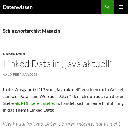
Zum
Suchen
Datenwissen
Inhalt
PRIMÄR
springen
MENÜ
Schlagwortarchiv: Magazin
LINKED DATA
Linked Data in „java aktuell“
10. FEBRUAR 2013
In der Ausgabe 01/13 von „Java aktuell“ erschien mein Artikel
„Linked Data – ein Web aus Daten“, den ich nun auch an dieser
Stelle
als PDF bereit stelle
. Es handelt sich um eine Einführung
in das Thema Linked Data:
Wer heute im Web Daten abrufen möchte, hat es nicht