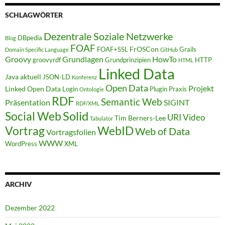
SCHLAGWÖRTER
Dezentrale Soziale Netzwerke
DBpedia
Blog
FOAF
FrOSCon
FOAF+SSL
Grails
Domain Specific Language
GitHub
Groovy
Grundlagen
HowTo
groovyrdf
Grundprinzipien
HTTP
HTML
Linked Data
Java aktuell
JSON-LD
Konferenz
Open Data
Projekt
Linked Open Data
Login
Plugin
Praxis
Ontologie
RDF
Semantic Web
Präsentation
SIGINT
RDF/XML
Solid
Social Web
URI
Video
Tim Berners-Lee
Tabulator
WebID
Vortrag
Web of Data
Vortragsfolien
WWW
WordPress
XML
ARCHIV
Dezember 2022