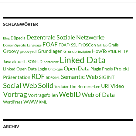
SCHLAGWÖRTER
Dezentrale Soziale Netzwerke
DBpedia
Blog
FOAF
FrOSCon
FOAF+SSL
Grails
Domain Specific Language
GitHub
Groovy
Grundlagen
HowTo
groovyrdf
Grundprinzipien
HTTP
HTML
Linked Data
Java aktuell
JSON-LD
Konferenz
Open Data
Projekt
Linked Open Data
Login
Plugin
Praxis
Ontologie
RDF
Semantic Web
Präsentation
SIGINT
RDF/XML
Solid
Social Web
URI
Video
Tim Berners-Lee
Tabulator
WebID
Vortrag
Web of Data
Vortragsfolien
WWW
WordPress
XML
ARCHIV