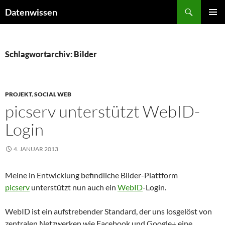
Zum
Suchen
Datenwissen
Inhalt
PRIMÄR
springen
MENÜ
Schlagwortarchiv: Bilder
PROJEKT
,
SOCIAL WEB
picserv unterstützt WebID-
Login
4. JANUAR 2013
Meine in Entwicklung befindliche Bilder-Plattform
picserv
unterstützt nun auch ein
WebID
-Login.
WebID ist ein aufstrebender Standard, der uns losgelöst von
zentralen Netzwerken wie Facebook und Google+ eine