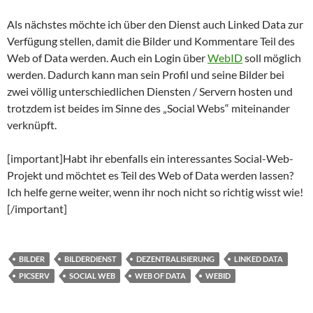
Als nächstes möchte ich über den Dienst auch Linked Data zur
Verfügung stellen, damit die Bilder und Kommentare Teil des
Web of Data werden. Auch ein Login über
WebID
soll möglich
werden. Dadurch kann man sein Profil und seine Bilder bei
zwei völlig unterschiedlichen Diensten / Servern hosten und
trotzdem ist beides im Sinne des „Social Webs“ miteinander
verknüpft.
[important]Habt ihr ebenfalls ein interessantes Social-Web-
Projekt und möchtet es Teil des Web of Data werden lassen?
Ich helfe gerne weiter, wenn ihr noch nicht so richtig wisst wie!
[/important]
BILDER
BILDERDIENST
DEZENTRALISIERUNG
LINKED DATA
PICSERV
SOCIAL WEB
WEB OF DATA
WEBID