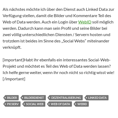
Als nächstes möchte ich über den Dienst auch Linked Data zur
Verfügung stellen, damit die Bilder und Kommentare Teil des
Web of Data werden. Auch ein Login über
WebID
soll möglich
werden. Dadurch kann man sein Profil und seine Bilder bei
zwei völlig unterschiedlichen Diensten / Servern hosten und
trotzdem ist beides im Sinne des „Social Webs“ miteinander
verknüpft.
[important]Habt ihr ebenfalls ein interessantes Social-Web-
Projekt und möchtet es Teil des Web of Data werden lassen?
Ich helfe gerne weiter, wenn ihr noch nicht so richtig wisst wie!
[/important]
BILDER
BILDERDIENST
DEZENTRALISIERUNG
LINKED DATA
PICSERV
SOCIAL WEB
WEB OF DATA
WEBID