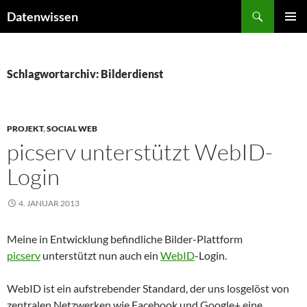
Zum
Suchen
Datenwissen
Inhalt
PRIMÄR
springen
MENÜ
Schlagwortarchiv: Bilderdienst
PROJEKT
,
SOCIAL WEB
picserv unterstützt WebID-
Login
4. JANUAR 2013
Meine in Entwicklung befindliche Bilder-Plattform
picserv
unterstützt nun auch ein
WebID
-Login.
WebID ist ein aufstrebender Standard, der uns losgelöst von
zentralen Netzwerken wie Facebook und Google+ eine