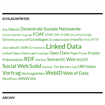
SCHLAGWÖRTER
Dezentrale Soziale Netzwerke
DBpedia
Blog
FOAF
FrOSCon
FOAF+SSL
Grails
Domain Specific Language
GitHub
Groovy
Grundlagen
HowTo
groovyrdf
Grundprinzipien
HTTP
HTML
Linked Data
Java aktuell
JSON-LD
Konferenz
Open Data
Projekt
Linked Open Data
Login
Plugin
Praxis
Ontologie
RDF
Semantic Web
Präsentation
SIGINT
RDF/XML
Solid
Social Web
URI
Video
Tim Berners-Lee
Tabulator
WebID
Vortrag
Web of Data
Vortragsfolien
WWW
WordPress
XML
ARCHIV