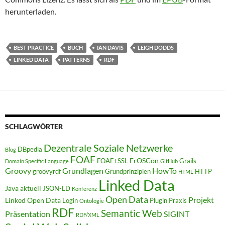
herunterladen.
BEST PRACTICE
BUCH
IAN DAVIS
LEIGH DODDS
LINKED DATA
PATTERNS
RDF
SCHLAGWÖRTER
Dezentrale Soziale Netzwerke
DBpedia
Blog
FOAF
FrOSCon
FOAF+SSL
Grails
Domain Specific Language
GitHub
Groovy
Grundlagen
HowTo
groovyrdf
Grundprinzipien
HTTP
HTML
Linked Data
Java aktuell
JSON-LD
Konferenz
Open Data
Projekt
Linked Open Data
Login
Plugin
Praxis
Ontologie
RDF
Semantic Web
Präsentation
SIGINT
RDF/XML