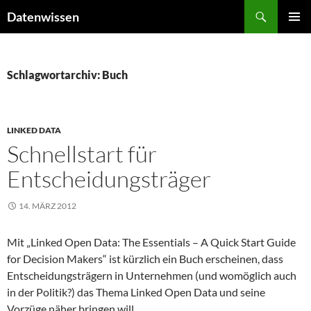
Zum
Suchen
Datenwissen
Inhalt
PRIMÄR
springen
MENÜ
Schlagwortarchiv: Buch
LINKED DATA
Schnellstart für
Entscheidungsträger
14. MÄRZ 2012
Mit „Linked Open Data: The Essentials – A Quick Start Guide
for Decision Makers“ ist kürzlich ein Buch erscheinen, dass
Entscheidungsträgern in Unternehmen (und womöglich auch
in der Politik?) das Thema Linked Open Data und seine
Vorzüge näher bringen will.