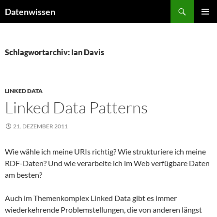
Zum
Suchen
Datenwissen
Inhalt
PRIMÄR
springen
MENÜ
Schlagwortarchiv: Ian Davis
LINKED DATA
Linked Data Patterns
21. DEZEMBER 2011
Wie wähle ich meine URIs richtig? Wie strukturiere ich meine
RDF-Daten? Und wie verarbeite ich im Web verfügbare Daten
am besten?
Auch im Themenkomplex Linked Data gibt es immer
wiederkehrende Problemstellungen, die von anderen längst