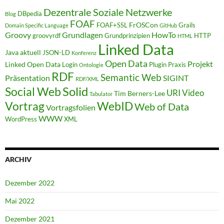
Dezentrale Soziale Netzwerke
DBpedia
Blog
FOAF
FrOSCon
FOAF+SSL
Grails
Domain Specific Language
GitHub
Groovy
Grundlagen
HowTo
groovyrdf
Grundprinzipien
HTTP
HTML
Linked Data
Java aktuell
JSON-LD
Konferenz
Open Data
Projekt
Linked Open Data
Login
Plugin
Praxis
Ontologie
RDF
Semantic Web
Präsentation
SIGINT
RDF/XML
Solid
Social Web
URI
Video
Tim Berners-Lee
Tabulator
WebID
Vortrag
Web of Data
Vortragsfolien
WWW
WordPress
XML
ARCHIV
Dezember 2022
Mai 2022
Dezember 2021