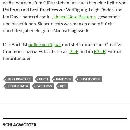
gelöst wurden. Zum Glück stehen uns auch hier eine Reihe von
Patterns und Best Practices zur Verfügung. Leigh Dodds und
Ian Davis haben diese in „
Linked Data Patterns
“ gesammelt
und beschrieben. Sicher nichts was man an einem Stück
durchliest, aber ein gutes Nachschlagewerk.
Das Buch ist
online verfügbar
und steht unter einer Creative
Commons Lizenz. Es lässt sich als
PDF
und im
EPUB
-Format
herunterladen.
BEST PRACTICE
BUCH
IAN DAVIS
LEIGH DODDS
LINKED DATA
PATTERNS
RDF
SCHLAGWÖRTER