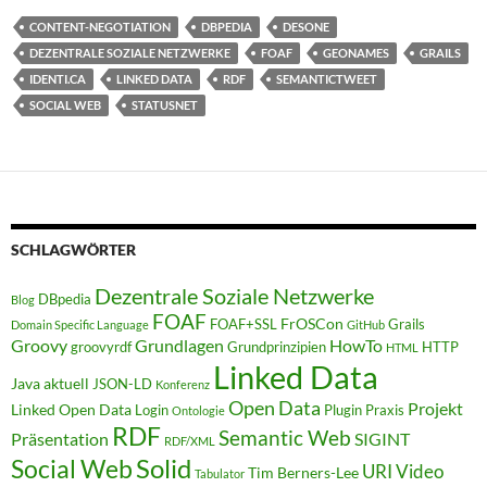
CONTENT-NEGOTIATION
DBPEDIA
DESONE
DEZENTRALE SOZIALE NETZWERKE
FOAF
GEONAMES
GRAILS
IDENTI.CA
LINKED DATA
RDF
SEMANTICTWEET
SOCIAL WEB
STATUSNET
SCHLAGWÖRTER
Dezentrale Soziale Netzwerke
DBpedia
Blog
FOAF
FrOSCon
FOAF+SSL
Grails
Domain Specific Language
GitHub
Groovy
Grundlagen
HowTo
groovyrdf
Grundprinzipien
HTTP
HTML
Linked Data
Java aktuell
JSON-LD
Konferenz
Open Data
Projekt
Linked Open Data
Login
Plugin
Praxis
Ontologie
RDF
Semantic Web
Präsentation
SIGINT
RDF/XML
Solid
Social Web
URI
Video
Tim Berners-Lee
Tabulator