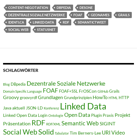
CONTENT-NEGOTIATION
DBPEDIA
DESONE
DEZENTRALE SOZIALE NETZWERKE
FOAF
GEONAMES
GRAILS
IDENTI.CA
LINKED DATA
RDF
SEMANTICTWEET
SOCIAL WEB
STATUSNET
SCHLAGWÖRTER
Dezentrale Soziale Netzwerke
DBpedia
Blog
FOAF
FrOSCon
FOAF+SSL
Grails
Domain Specific Language
GitHub
Groovy
Grundlagen
HowTo
groovyrdf
Grundprinzipien
HTTP
HTML
Linked Data
Java aktuell
JSON-LD
Konferenz
Open Data
Projekt
Linked Open Data
Login
Plugin
Praxis
Ontologie
RDF
Semantic Web
Präsentation
SIGINT
RDF/XML
Solid
Social Web
URI
Video
Tim Berners-Lee
Tabulator