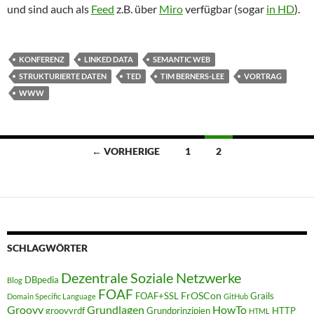
und sind auch als
Feed
z.B. über
Miro
verfügbar (sogar
in HD
).
KONFERENZ
LINKED DATA
SEMANTIC WEB
STRUKTURIERTE DATEN
TED
TIM BERNERS-LEE
VORTRAG
WWW
Beitragsnavigation
← VORHERIGE
1
2
SCHLAGWÖRTER
Dezentrale Soziale Netzwerke
DBpedia
Blog
FOAF
FrOSCon
FOAF+SSL
Grails
Domain Specific Language
GitHub
Groovy
Grundlagen
HowTo
groovyrdf
Grundprinzipien
HTTP
HTML