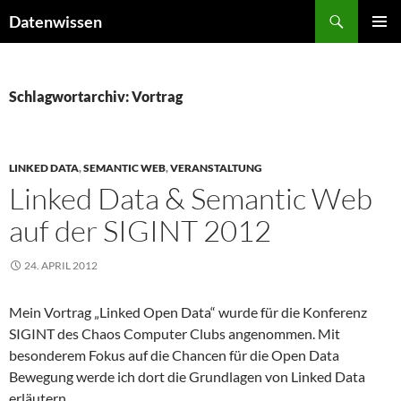
Zum
Suchen
Datenwissen
Inhalt
PRIMÄR
springen
MENÜ
Schlagwortarchiv: Vortrag
LINKED DATA
,
SEMANTIC WEB
,
VERANSTALTUNG
Linked Data & Semantic Web
auf der SIGINT 2012
24. APRIL 2012
Mein Vortrag „Linked Open Data“ wurde für die Konferenz
SIGINT des Chaos Computer Clubs angenommen. Mit
besonderem Fokus auf die Chancen für die Open Data
Bewegung werde ich dort die Grundlagen von Linked Data
erläutern.