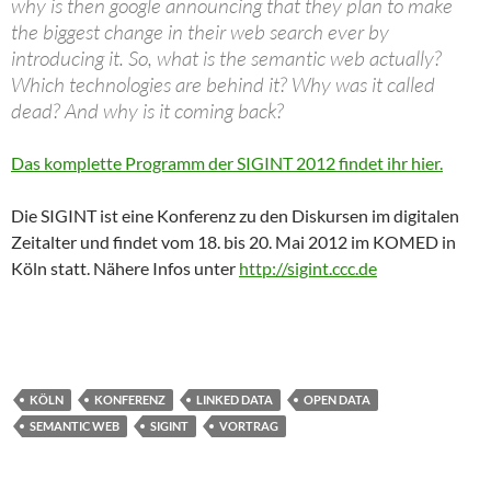
why is then google announcing that they plan to make
the biggest change in their web search ever by
introducing it. So, what is the semantic web actually?
Which technologies are behind it? Why was it called
dead? And why is it coming back?
Das komplette Programm der SIGINT 2012 findet ihr hier.
Die SIGINT ist eine Konferenz zu den Diskursen im digitalen
Zeitalter und findet vom 18. bis 20. Mai 2012 im KOMED in
Köln statt. Nähere Infos unter
http://sigint.ccc.de
KÖLN
KONFERENZ
LINKED DATA
OPEN DATA
SEMANTIC WEB
SIGINT
VORTRAG