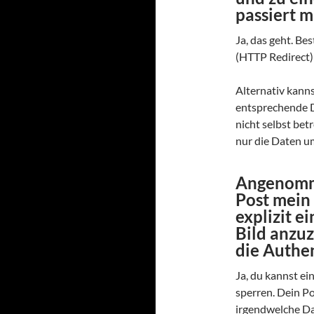
passiert m
Ja, das geht. B
(HTTP Redirect) 
Alternativ kann
entsprechende 
nicht selbst bet
nur die Daten um
Angenomme
Post mein 
explizit e
Bild anzuz
die Authen
Ja, du kannst e
sperren. Dein Po
irgendwelche Da