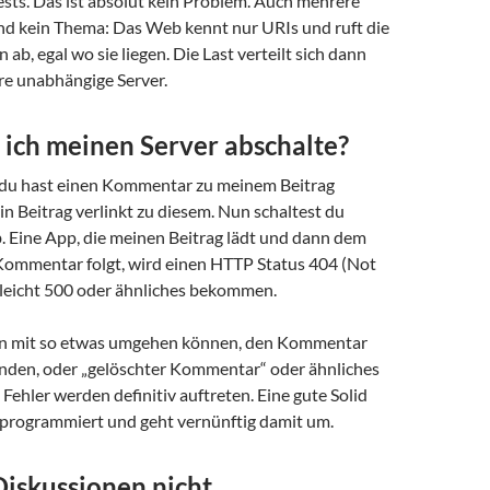
sts. Das ist absolut kein Problem. Auch mehrere
nd kein Thema: Das Web kennt nur URIs und ruft die
ab, egal wo sie liegen. Die Last verteilt sich dann
re unabhängige Server.
ich meinen Server abschalte?
du hast einen Kommentar zu meinem Beitrag
n Beitrag verlinkt zu diesem. Nun schaltest du
. Eine App, die meinen Beitrag lädt und dann dem
Kommentar folgt, wird einen HTTP Status 404 (Not
lleicht 500 oder ähnliches bekommen.
n mit so etwas umgehen können, den Kommentar
lenden, oder „gelöschter Kommentar“ oder ähnliches
 Fehler werden definitiv auftreten. Eine gute Solid
t programmiert und geht vernünftig damit um.
Diskussionen nicht