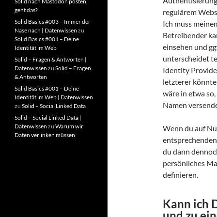
Authentisierung
Solid nach Mastodon posten,
geht das?
regulärem Webspa
Solid Basics #003 – Immer der
Ich muss meinem
Nase nach | Datenwissen
zu
Betreibender ka
Solid Basics #001 – Deine
einsehen und ggf
Identität im Web
unterscheidet t
Solid – Fragen & Antworten |
Datenwissen
zu
Solid – Fragen
Identity Provide
& Antworten
letzterer könnte
Solid Basics #001 – Deine
wäre in etwa so,
Identität im Web | Datenwissen
Namen versendet.
zu
Solid – Social Linked Data
Solid – Social Linked Data |
Datenwissen
zu
Warum wir
Wenn du auf Num
Daten verlinken müssen
entsprechenden 
du dann dennoch
persönliches Ma
definieren.
Kann ich 
und zu ei