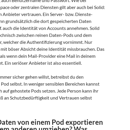
 auch Benutzername und Passwort. Wie bei
ce oder zentralen Diensten gilt aber auch bei Solid:
 Anbieter vertrauen. Ein Server- bzw. Dienste-
nn grundsätzlich die dort gespeicherten Daten
. auch die Identität von Accounts annehmen. Solid
echnisch zwischen reinen Daten-Pods und dem
r, welcher die Authentifizierung vornimmt. Nur
 mit böser Absicht deine Identität missbrauchen. Das
 als wenn dein Mail-Provider eine Mail in deinem
 Ein seriöser Anbieter ist also essentiell.
mer sicher gehen willst, betreibst du den
Pod selbst. In weniger sensiblen Bereichen kannst
 auf gehostete Pods setzen. Jede Person kann ihr
ß an Schutzbedürftigkeit und Vertrauen selbst
Daten von einem Pod exportieren
nem anderen umziehen? Was