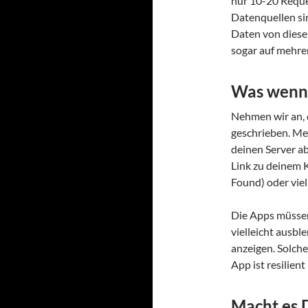
nur 10-20 Reque
Datenquellen si
Daten von diesen 
sogar auf mehre
Was wenn 
Nehmen wir an, 
geschrieben. Mei
deinen Server ab
Link zu deinem 
Found) oder vie
Die Apps müsse
vielleicht ausb
anzeigen. Solche
App ist resilien
Macht es 