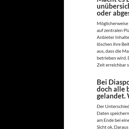
unübersich
oder abge
Möglicherweise j
auf zentralen Pl
Anbieter Inhalt
löschen ihre Bei
aus, dass die Ma
betrieben wird. D
Zeit erreichbar 
Bei Diasp
doch alle 
gelandet. 
Der Unterschied 
Daten speichern
am Ende bei eine
Sicht ok. Daraus