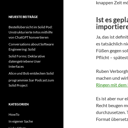
knappen Zeit mö
NEUESTE BEITRÄGE
Ist es gep
importier
Bestellübersicht im Solid Pod:
Unstrukturierte Infos mithilfe
Ja, das ist defin
von ChatGPT konvertieren
es tatsächlich n
Conversations about Software
Engineering: Solid
Füßen gegen solc
Solid Forms: Deklarative
Pflicht – späte
datengetriebene User
Interfaces
Ruben Verborgh 
Alice und Bob entdecken Solid
machen und wir
programmier.bar Podcast zum
Ringen mit dem 
Solid Project
Es ist aber nur 
KATEGORIEN
Recht beugen mus
durchzusetzen. T
HowTo
Format übersetze
In eigener Sache