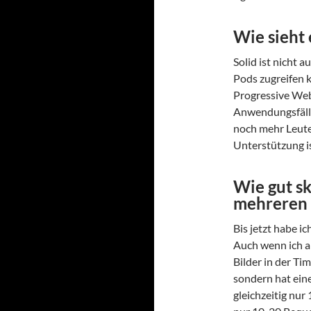
Wie sieht 
Solid ist nicht 
Pods zugreifen 
Progressive Web
Anwendungsfälle
noch mehr Leute,
Unterstützung is
Wie gut sk
mehreren 
Bis jetzt habe i
Auch wenn ich 
Bilder in der Tim
sondern hat ein
gleichzeitig nur