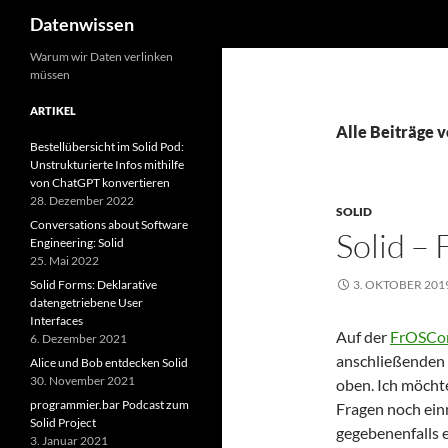
Suchen
Datenwissen
Zum
Warum wir Daten verlinken
müssen
Inhalt
springen
ARTIKEL
Alle Beiträge 
Bestellübersicht im Solid Pod:
Unstrukturierte Infos mithilfe
von ChatGPT konvertieren
28. Dezember 2022
SOLID
Conversations about Software
Solid –
Engineering: Solid
25. Mai 2022
Solid Forms: Deklarative
3. OKTOBER 201
datengetriebene User
Interfaces
Auf der
FrOSCon 
6. Dezember 2021
anschließenden 
Alice und Bob entdecken Solid
30. November 2021
oben. Ich möchte
programmier.bar Podcast zum
Fragen noch ein
Solid Project
gegebenenfalls e
3. Januar 2021