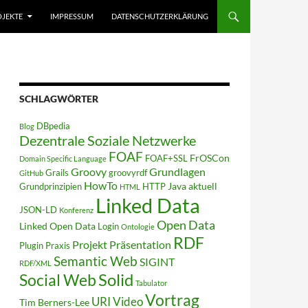
JEKTE
IMPRESSUM
DATENSCHUTZERKLÄRUNG
SCHLAGWÖRTER
DBpedia
Blog
Dezentrale Soziale Netzwerke
FOAF
FrOSCon
FOAF+SSL
Domain Specific Language
Groovy
Grundlagen
Grails
groovyrdf
GitHub
HowTo
Java aktuell
Grundprinzipien
HTTP
HTML
Linked Data
JSON-LD
Konferenz
Open Data
Linked Open Data
Login
Ontologie
RDF
Projekt
Präsentation
Plugin
Praxis
Semantic Web
SIGINT
RDF/XML
Solid
Social Web
Tabulator
Vortrag
URI
Video
Tim Berners-Lee