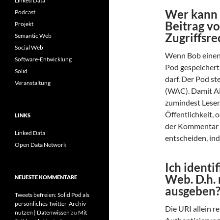
Linked Data
Wer kann
Podcast
Beitrag vo
Projekt
Zugriffsre
Semantic Web
Social Web
Wenn Bob einen 
Software-Entwicklung
Pod gespeichert
Solid
darf. Der Pod st
Veranstaltung
(WAC). Damit Al
zumindest Leser
Öffentlichkeit,
LINKS
der Kommentar ta
Linked Data
entscheiden, ind
Open Data Network
Ich identi
Web. D.h. 
NEUESTE KOMMENTARE
ausgeben
Tweets befreien: Solid Pod als
persönliches Twitter-Archiv
Die URI allein r
nutzen | Datenwissen
zu
Mit