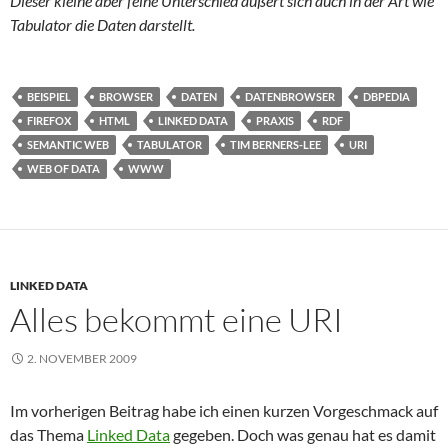
Dieser kleine aber feine Unterschied äußert sich auch in der Art wie
Tabulator die Daten darstellt.
BEISPIEL
BROWSER
DATEN
DATENBROWSER
DBPEDIA
FIREFOX
HTML
LINKED DATA
PRAXIS
RDF
SEMANTIC WEB
TABULATOR
TIM BERNERS-LEE
URI
WEB OF DATA
WWW
LINKED DATA
Alles bekommt eine URI
2. NOVEMBER 2009
Im vorherigen Beitrag habe ich einen kurzen Vorgeschmack auf
das Thema
Linked Data
gegeben. Doch was genau hat es damit