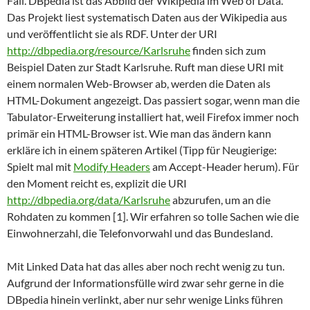
Fall. DBpedia ist das Abbild der Wikipedia im Web of Data.
Das Projekt liest systematisch Daten aus der Wikipedia aus
und veröffentlicht sie als RDF. Unter der URI
http://dbpedia.org/resource/Karlsruhe
finden sich zum
Beispiel Daten zur Stadt Karlsruhe. Ruft man diese URI mit
einem normalen Web-Browser ab, werden die Daten als
HTML-Dokument angezeigt. Das passiert sogar, wenn man die
Tabulator-Erweiterung installiert hat, weil Firefox immer noch
primär ein HTML-Browser ist. Wie man das ändern kann
erkläre ich in einem späteren Artikel (Tipp für Neugierige:
Spielt mal mit
Modify Headers
am Accept-Header herum). Für
den Moment reicht es, explizit die URI
http://dbpedia.org/data/Karlsruhe
abzurufen, um an die
Rohdaten zu kommen [1]. Wir erfahren so tolle Sachen wie die
Einwohnerzahl, die Telefonvorwahl und das Bundesland.
Mit Linked Data hat das alles aber noch recht wenig zu tun.
Aufgrund der Informationsfülle wird zwar sehr gerne in die
DBpedia hinein verlinkt, aber nur sehr wenige Links führen