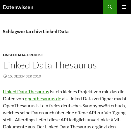
Zum
Suchen
Datenwissen
Inhalt
PRIMÄR
springen
MENÜ
Schlagwortarchiv: Linked Data
LINKED DATA
,
PROJEKT
Linked Data Thesaurus
15. DEZEMBER 2010
Linked Data Thesaurus
ist ein kleines Projekt von mir, das die
Daten von
openthesaurus.de
als Linked Data verfügbar macht.
OpenThesaurus ist ein freies deutsches Synonymwörterbuch,
welches seine Daten auch über eine offene API zur Verfügung
stellt. Allerdings liefert diese API lediglich unverlinkte XML-
Dokumente aus. Der Linked Data Thesaurus ergänzt den