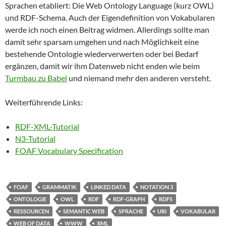
Sprachen etabliert: Die Web Ontology Language (kurz OWL)
und RDF-Schema. Auch der Eigendefinition von Vokabularen
werde ich noch einen Beitrag widmen. Allerdings sollte man
damit sehr sparsam umgehen und nach Möglichkeit eine
bestehende Ontologie wiederverwerten oder bei Bedarf
ergänzen, damit wir ihm Datenweb nicht enden wie beim
Turmbau zu Babel
und niemand mehr den anderen versteht.
Weiterführende Links:
RDF-XML-Tutorial
N3-Tutorial
FOAF Vocabulary Specification
FOAF
GRAMMATIK
LINKED DATA
NOTATION 3
ONTOLOGIE
OWL
RDF
RDF-GRAPH
RDFS
RESSOURCEN
SEMANTIC WEB
SPRACHE
URI
VOKABULAR
WEB OF DATA
WWW
XML