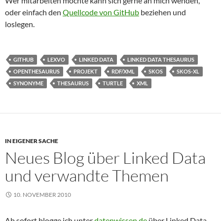
Wer mitarbeiten möchte kann sich gerne an mich wenden,
oder einfach den
Quellcode von GitHub
beziehen und
loslegen.
GITHUB
LEXVO
LINKED DATA
LINKED DATA THESAURUS
OPENTHESAURUS
PROJEKT
RDF/XML
SKOS
SKOS-XL
SYNONYME
THESAURUS
TURTLE
XML
IN EIGENER SACHE
Neues Blog über Linked Data
und verwandte Themen
10. NOVEMBER 2010
Ab sofort blogge ich unter
datenwissen.de
über Linked Data