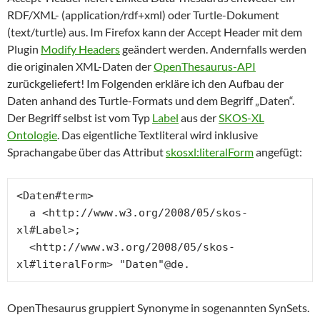
RDF/XML- (application/rdf+xml) oder Turtle-Dokument
(text/turtle) aus. Im Firefox kann der Accept Header mit dem
Plugin
Modify Headers
geändert werden. Andernfalls werden
die originalen XML-Daten der
OpenThesaurus-API
zurückgeliefert! Im Folgenden erkläre ich den Aufbau der
Daten anhand des Turtle-Formats und dem Begriff „Daten“.
Der Begriff selbst ist vom Typ
Label
aus der
SKOS-XL
Ontologie
. Das eigentliche Textliteral wird inklusive
Sprachangabe über das Attribut
skosxl:literalForm
angefügt:
<Daten#term>

  a <http://www.w3.org/2008/05/skos-
xl#Label>;

  <http://www.w3.org/2008/05/skos-
xl#literalForm> "Daten"@de.
OpenThesaurus gruppiert Synonyme in sogenannten SynSets.