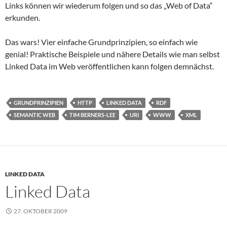
Links können wir wiederum folgen und so das „Web of Data“
erkunden.
Das wars! Vier einfache Grundprinzipien, so einfach wie
genial! Praktische Beispiele und nähere Details wie man selbst
Linked Data im Web veröffentlichen kann folgen demnächst.
GRUNDPRINZIPIEN
HTTP
LINKED DATA
RDF
SEMANTIC WEB
TIM BERNERS-LEE
URI
WWW
XML
LINKED DATA
Linked Data
27. OKTOBER 2009