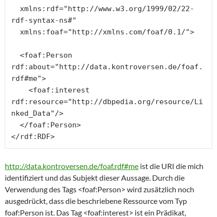
  xmlns:rdf="http://www.w3.org/1999/02/22-
rdf-syntax-ns#"

  xmlns:foaf="http://xmlns.com/foaf/0.1/">

  <foaf:Person 
rdf:about="http://data.kontroversen.de/foaf.
rdf#me">

    <foaf:interest 
rdf:resource="http://dbpedia.org/resource/Li
nked_Data"/>

  </foaf:Person>

</rdf:RDF>
http://data.kontroversen.de/foaf.rdf#me
ist die URI die mich
identifiziert und das Subjekt dieser Aussage. Durch die
Verwendung des Tags <foaf:Person> wird zusätzlich noch
ausgedrückt, dass die beschriebene Ressource vom Typ
foaf:Person ist. Das Tag <foaf:interest> ist ein Prädikat,